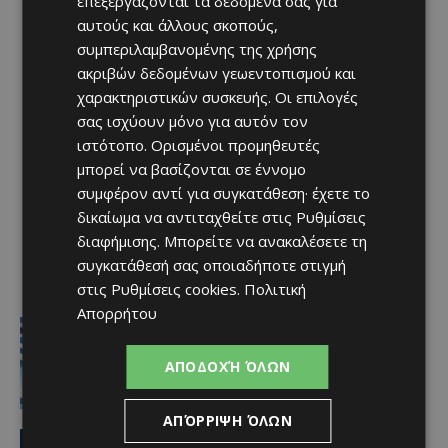
επεξεργάζονται τα δεδομένα σας για
αυτούς και άλλους σκοπούς,
συμπεριλαμβανομένης της χρήσης
ακριβών δεδομένων γεωεντοπισμού και
χαρακτηριστικών συσκευής. Οι επιλογές
σας ισχύουν μόνο για αυτόν τον
ιστότοπο. Ορισμένοι προμηθευτές
μπορεί να βασίζονται σε έννομο
συμφέρον αντί για συγκατάθεση· έχετε το
δικαίωμα να αντιταχθείτε στις
Ρυθμίσεις
διαφήμισης
. Μπορείτε να ανακαλέσετε τη
συγκατάθεσή σας οποιαδήποτε στιγμή
στις
Ρυθμίσεις cookies
.
Πολιτική
Απορρήτου
Ειδήσεις
Στον αέρα η ακτοπλοϊκή Κύπρου –
Ελλάδας μετά το 2027 χωρίς νέα
ΑΠΟΔΟΧΉ ΌΛΩΝ
κρατική επιδότηση
Afentiko
-
07/08/2026
ΑΠΌΡΡΙΨΗ ΌΛΩΝ
ΑΕΛ