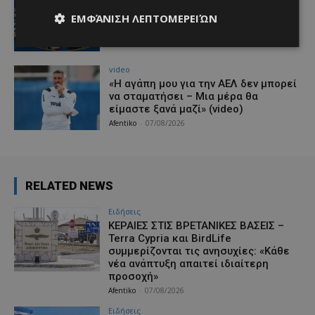
Ποδοσφαιριστές μπορούν να
ΕΜΦΆΝΙΣΗ ΛΕΠΤΟΜΕΡΕΙΏΝ
εγγράφονται στα μητρώα διαιτητών
(κανονισμοί και προϋποθέσεις)
Afentiko
-
07/08/2026
video
«Η αγάπη μου για την ΑΕΛ δεν μπορεί
να σταματήσει – Μια μέρα θα
είμαστε ξανά μαζί» (video)
Afentiko
-
07/08/2026
RELATED NEWS
Ειδήσεις
ΚΕΡΑΙΕΣ ΣΤΙΣ ΒΡΕΤΑΝΙΚΕΣ ΒΑΣΕΙΣ –
Terra Cypria και BirdLife
συμμερίζονται τις ανησυχίες: «Κάθε
νέα ανάπτυξη απαιτεί ιδιαίτερη
προσοχή»
Afentiko
-
07/08/2026
Ειδήσεις