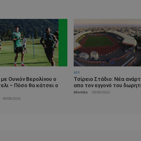
ΑΕΛ
 με Ουνιόν Βερολίνου ο
Τσίρειο Στάδιο: Νέα ανάρ
ελι – Πόσο θα κάτσει ο
απο τον εγγονό του δωρη
Afentiko
-
08/08/2026
-
08/08/2026