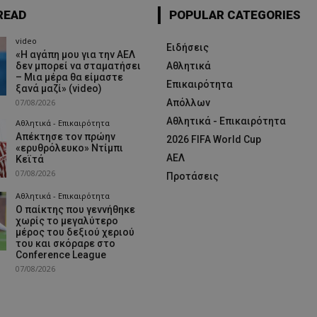
READ
POPULAR CATEGORIES
video
Ειδήσεις
«Η αγάπη μου για την ΑΕΛ
δεν μπορεί να σταματήσει
Αθλητικά
– Μια μέρα θα είμαστε
Επικαιρότητα
ξανά μαζί» (video)
07/08/2026
Απόλλων
Αθλητικά - Επικαιρότητα
Αθλητικά - Επικαιρότητα
Απέκτησε τον πρώην
2026 FIFA World Cup
«ερυθρόλευκο» Ντίμπι
ΑΕΛ
Κεϊτά
07/08/2026
Προτάσεις
Αθλητικά - Επικαιρότητα
Ο παίκτης που γεννήθηκε
χωρίς το μεγαλύτερο
μέρος του δεξιού χεριού
του και σκόραρε στο
Conference League
07/08/2026