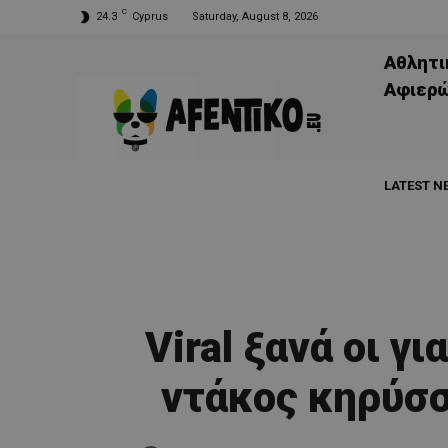
C
24.3
Cyprus
Saturday, August 8, 2026
Αθλητι
Aφιερ
LATEST N
Viral ξανά οι γ
ντάκος κηρύσσ