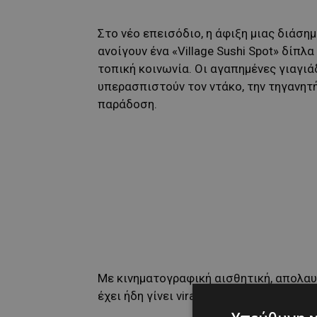
Στο νέο επεισόδιο, η άφιξη μιας διάσημ
ανοίγουν ένα «Village Sushi Spot» δίπλ
τοπική κοινωνία. Οι αγαπημένες γιαγι
υπερασπιστούν τον ντάκο, την τηγανητ
παράδοση.
Με κινηματογραφική αισθητική, απολαυ
έχει ήδη γίνει viral, αποσπώντας χιλιά