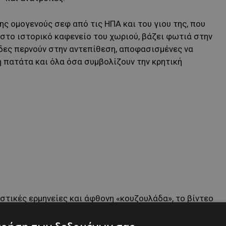
ης ομογενούς σεφ από τις ΗΠΑ και του γιου της, που
α στο ιστορικό καφενείο του χωριού, βάζει φωτιά στην
άδες περνούν στην αντεπίθεση, αποφασισμένες να
ή πατάτα και όλα όσα συμβολίζουν την κρητική
στικές ερμηνείες και άφθονη «κουζουλάδα», το βίντεο
δες προβολές και θετικά σχόλια μέσα σε λίγες ώρες.