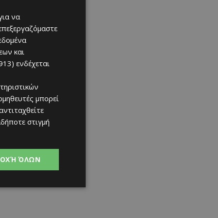
για να
 επεξεργαζόμαστε
δεδομένα
εων και
913)
ενδέχεται
τηριστικών
ομηθευτές μπορεί
 αντιταχθείτε
αδήποτε στιγμή
ΟΧΉ ΌΛΩΝ