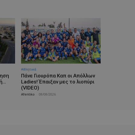
Αθλητικά
τηση
Πάνε Γιουρόπα Καπ oι Απόλλων
τή…
Ladies! Έπαιξαν μες το λιοπύρι
(VIDEO)
Afentiko
-
08/08/2026