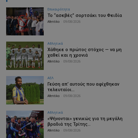
Επικαιρότητα
Το “ασεβές” σορτσάκι του Φειδία
Afentiko
-
09/08/2026
Αθλητικά
Χάθηκε ο πρώτος στόχος — να μη
χαθεί και η χρονιά
Afentiko
-
09/08/2026
ΑΕΛ
Γεύση απ’ αυτούς που αφίχθηκαν
τελευταίοι…
Afentiko
-
09/08/2026
Αθλητικά
«Ψήνονται» γενικώς για τη μεγάλη
βραδιά της Τρίτης…
Afentiko
-
09/08/2026