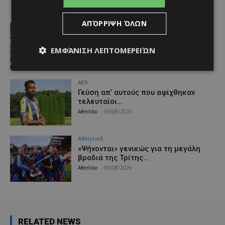
ΑΠΌΡΡΙΨΗ ΌΛΩΝ
Αθλητικά
Χάθηκε ο πρώτος στόχος — να μη
χαθεί και η χρονιά
ΕΜΦΆΝΙΣΗ ΛΕΠΤΟΜΕΡΕΙΏΝ
Afentiko
-
09/08/2026
ΑΕΛ
Γεύση απ’ αυτούς που αφίχθηκαν
τελευταίοι…
Afentiko
-
09/08/2026
Αθλητικά
«Ψήνονται» γενικώς για τη μεγάλη
βραδιά της Τρίτης…
Afentiko
-
09/08/2026
RELATED NEWS