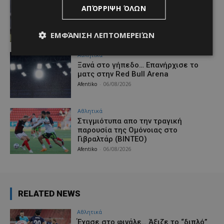
ΑΠΌΡΡΙΨΗ ΌΛΩΝ
H σύνοψη του Μάρτινς για το φιλικό
με τον Ατρόμητο (ΒΙΝΤΕΟ)
Afentiko
-
06/08/2026
ΕΜΦΆΝΙΣΗ ΛΕΠΤΟΜΕΡΕΙΏΝ
Αθλητικά
Ξανά στο γήπεδο… Επανήρχισε το
ματς στην Red Bull Arena
Afentiko
-
06/08/2026
Αθλητικά
Στιγμιότυπα απο την τραγική
παρουσία της Ομόνοιας στο
Γιβραλτάρ (ΒΙΝΤΕΟ)
Afentiko
-
06/08/2026
RELATED NEWS
Αθλητικά
Έχασε στο φινάλε… Άξιζε το “διπλό”