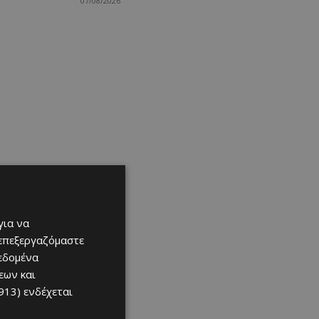
07/08/2026
για να
 επεξεργαζόμαστε
δεδομένα
εων και
913)
ενδέχεται