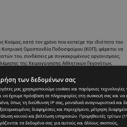
ς Κούμας, κατά τον χρόνο που κατείχε την ιδιότητα του
ς Κυπριακή Ομοσπονδία Ποδοσφαίρου (ΚΟΠ), φέρεται να
γατών του, συνδέσεις με συγκεκριμένους οργανισμούς,
λέμησης της Χειραγώγησης Αθλητικών Γεγονότων,
 Κώδικα.
χρήση των δεδομένων σας
ς περιλάμβαναν, μεταξύ άλλων, την παραγωγή και
εργάτες μας χρησιμοποιούμε cookies και παρόμοιες τεχνολογίες 
ν, τη διαχείριση τηλεοπτικών δικαιωμάτων, καθώς και
ι να έχουμε πρόσβαση σε πληροφορίες στη συσκευή σας και να
υ και κινητής τηλεφωνίας (internet και mobile rights)
ένα, όπως τη διεύθυνση IP σας, μοναδικά αναγνωριστικά και 
ισης και ιπποδρομιών.
εξατομικευμένες διαφημίσεις και περιεχόμενο, μέτρηση διαφημίσ
νάλυση κοινού και βελτίωση υπηρεσιών.
Προμηθευτές τρίτων (1
φορούν αδικήματα νομιμοποίησης εσόδων από παράνομες
ργάζονται τα δεδομένα σας για αυτούς και άλλους σκοπούς,