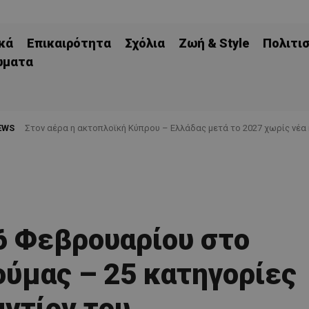
κά
Επικαιρότητα
Σχόλια
Ζωή & Style
Πολιτι
ώματα
EWS
Στον αέρα η ακτοπλοϊκή Κύπρου – Ελλάδας μετά το 2027 χωρίς νέα
26 Φεβρουαρίου στο
ούμας – 25 κατηγορίες
αντίον του