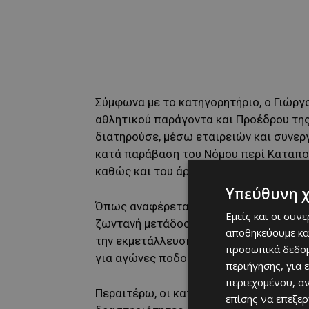
Σύμφωνα με το κατηγορητήριο, ο Γιώργο
αθλητικού παράγοντα και Προέδρου τη
διατηρούσε, μέσω εταιρειών και συνερ
κατά παράβαση του Νόμου περί Καταπο
καθώς και του άρθρου 20 του Ποινικού
Υπεύθυνη 
Όπως αναφέρεται, οι επίδικες ενέργειε
Εμείς και οι συν
ζωντανή μετάδοση αθλητικών γεγονότω
αποθηκεύουμε κα
την εκμετάλλευση δικαιωμάτων διαδικτύο
προσωπικά δεδομ
για αγώνες ποδοσφαίρου, καλαθοσφαίρ
περιήγησης, για 
περιεχομένου, α
Περαιτέρω, οι κατηγορίες 24 και 25 α
επίσης να επεξε