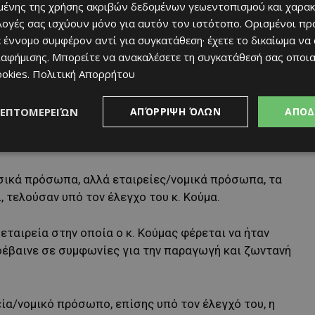
των επίμαχων ποσών να ανέρχεται, σύμφωνα με το
ένης της χρήσης ακριβών δεδομένων γεωεντοπισμού και χαρακ
ύρια ευρώ.
ιλογές σας ισχύουν μόνο για αυτόν τον ιστότοπο. Ορισμένοι πρ
 έννομο συμφέρον αντί για συγκατάθεση· έχετε το δικαίωμα να
 από τις δραστηριότητες που περιγράφονται στις
ιαφήμισης
. Μπορείτε να ανακαλέσετε τη συγκατάθεσή σας οποι
ookies
.
Πολιτική Απορρήτου
 σύμφωνα με το κατηγορητήριο, Κατηγορούμενος 1 είναι
ΛΕΠΤΟΜΕΡΕΙΏΝ
ΑΠΌΡΡΙΨΗ ΌΛΩΝ
ΑΠΟΔ
ε Αναπληρωτής Πρόεδρος και ακολούθως Πρόεδρος της
ΟΠ).
υσικά πρόσωπα, αλλά εταιρείες/νομικά πρόσωπα, τα
 τελούσαν υπό τον έλεγχο του κ. Κούμα.
εταιρεία στην οποία ο κ. Κούμας φέρεται να ήταν
ροέβαινε σε συμφωνίες για την παραγωγή και ζωντανή
ία/νομικό πρόσωπο, επίσης υπό τον έλεγχό του, η