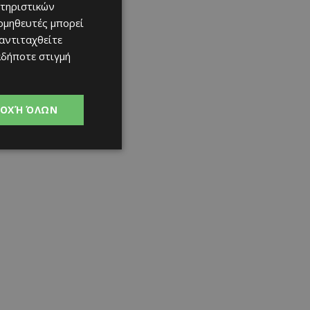
τηριστικών
ομηθευτές μπορεί
 αντιταχθείτε
αδήποτε στιγμή
ΟΧΉ ΌΛΩΝ