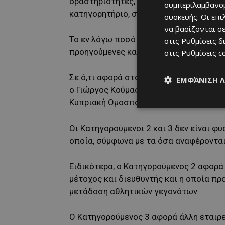
δραστηριότητες, με το συνολικό ύψος 
συμπεριλαμβανομ
κατηγορητήριο, σε περίπου 6,5 εκατομμ
συσκευής. Οι επ
να βασίζονται σε
Το εν λόγω ποσό φέρεται να προκύπτει
στις
Ρυθμίσεις δ
προηγούμενες κατηγορίες.
στις
Ρυθμίσεις c
Σε ό,τι αφορά στους κατηγορούμενους,
ΕΜΦΆΝΙΣΗ 
ο Γιώργος Κούμας, ο οποίος διετέλεσ
Κυπριακή Ομοσπονδία Ποδοσφαίρου (Κ
Οι Κατηγορούμενοι 2 και 3 δεν είναι φ
οποία, σύμφωνα με τα όσα αναφέρονται,
Ειδικότερα, ο Κατηγορούμενος 2 αφορά 
μέτοχος και διευθυντής και η οποία π
μετάδοση αθλητικών γεγονότων.
Ο Κατηγορούμενος 3 αφορά άλλη εταιρε