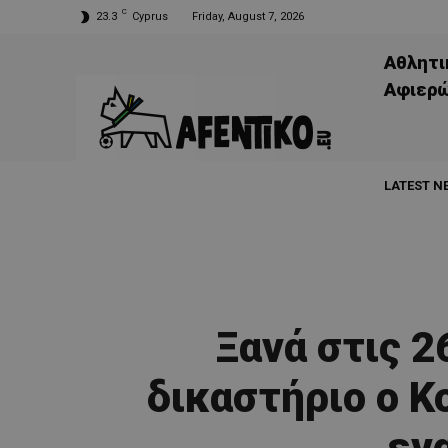
C
23.3
Cyprus
Friday, August 7, 2026
Αθλητι
Aφιερ
LATEST N
Ξανά στις 
δικαστήριο ο Κ
εν