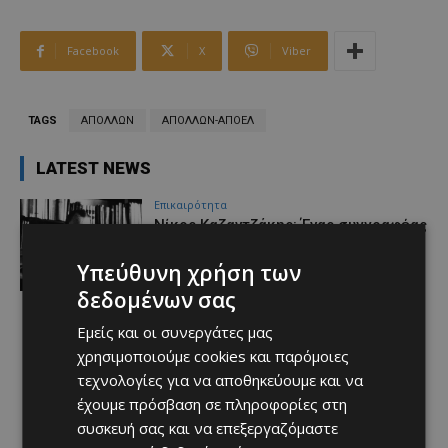
Facebook
X
Viber
TAGS
ΑΠΟΛΛΩΝ
ΑΠΟΛΛΩΝ-ΑΠΟΕΛ
LATEST NEWS
Επικαιρότητα
Νίκος Καζαντζάκης: Ένας συγγραφέας
που εξακολουθεί να συνομιλεί με τον
άνθρωπο
Υπεύθυνη χρήση των
Afentiko
-
10/08/2026
δεδομένων σας
Εμείς και οι συνεργάτες μας
χρησιμοποιούμε cookies και παρόμοιες
τεχνολογίες για να αποθηκεύουμε και να
έχουμε πρόσβαση σε πληροφορίες στη
συσκευή σας και να επεξεργαζόμαστε