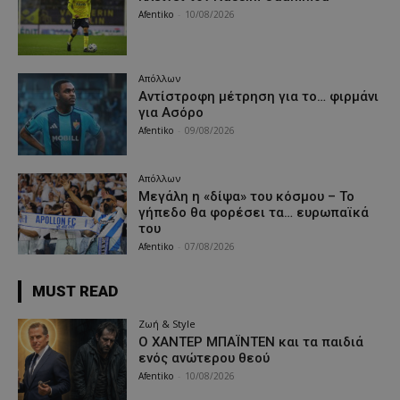
Afentiko
-
10/08/2026
Απόλλων
Αντίστροφη μέτρηση για το… φιρμάνι
για Ασόρο
Afentiko
-
09/08/2026
Απόλλων
Μεγάλη η «δίψα» του κόσμου – Το
γήπεδο θα φορέσει τα… ευρωπαϊκά
του
Afentiko
-
07/08/2026
MUST READ
Ζωή & Style
Ο ΧΑΝΤΕΡ ΜΠΑΪΝΤΕΝ και τα παιδιά
ενός ανώτερου θεού
Afentiko
-
10/08/2026