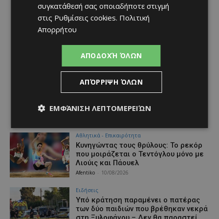
συγκατάθεσή σας οποιαδήποτε στιγμή
στις
Ρυθμίσεις cookies
.
Πολιτική
Απορρήτου
ΑΠΟΔΟΧΉ ΌΛΩΝ
ΑΠΌΡΡΙΨΗ ΌΛΩΝ
ΕΜΦΆΝΙΣΗ ΛΕΠΤΟΜΕΡΕΙΏΝ
Αθλητικά - Επικαιρότητα
Κυνηγώντας τους θρύλους: Το ρεκόρ
που μοιράζεται ο Τεντόγλου μόνο με
Λιούις και Πάουελ
Afentiko
-
10/08/2026
Ειδήσεις
Υπό κράτηση παραμένει ο πατέρας
των δύο παιδιών που βρέθηκαν νεκρά
στη Ξυλοφάγου – Δεν θα παραστεί