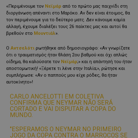
«Περιμένουμε τον
Νεϊμάρ
από το πρώτο μας παιχνίδι στη
διοργάνωση απέναντι στο Μαρόκο. Αν δεν είναι έτοιμος, θα
τον περιμένουμε για το δεύτερο ματς. Δεν κάνουμε καμία
αλλαγή, έχουμε διαλέξει τους 26 παίκτες μας και αυτοί θα
βρεθούν στο
Μουντιάλ
».
Ο
Αντσελότι
ρωτήθηκε από δημοσιογράφο: «Αν γνωρίζατε
ότι ο τραυματισμός ήταν θλάση 2ου βαθμού και όχι απλώς
οίδημα, θα καλούσατε τον
Νεϊμάρ
;» και η απάντησή του ήταν
αποστομωτική! «Ξέρετε τι λένε στην Ιταλία;», ρώτησε και
συμπλήρωσε: «Αν ο παππούς μου είχε ρόδες, θα ήταν
αυτοκίνητο»!
CARLO ANCELOTTI EM COLETIVA
CONFIRMA QUE NEYMAR NÃO SERÁ
CORTADO E VAI DISPUTAR A COPA DO
MUNDO.
"ESPERAMOS O NEYMAR NO PRIMEIRO
JOGO DA COPA CONTRA O MARROCOS SE