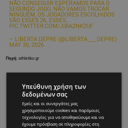
NÃO CONSEGUIR ESPERAMOS PARA O
SEGUNDO JOGO. NÃO VAMOS TROCAR
NINGUÉM, OS JOGADORES ESCOLHIDOS
SÃO ESSES 26, ESSES…
PIC.TWITTER.COM/JIBA2NK2UF
— LIBERTA DEPRE (@LIBERTA___DEPRE)
MAY 30, 2026
Πηγή:
athletiko.gr
Υπεύθυνη χρήση των
δεδομένων σας
Εμείς και οι συνεργάτες μας
χρησιμοποιούμε cookies και παρόμοιες
τεχνολογίες για να αποθηκεύουμε και να
έχουμε πρόσβαση σε πληροφορίες στη