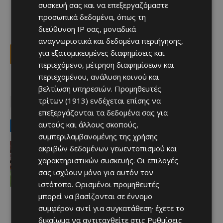
συσκευή σας και να επεξεργαζόμαστε
προσωπικά δεδομένα, όπως τη
διεύθυνση IP σας, μοναδικά
αναγνωριστικά και δεδομένα περιήγησης,
για εξατομικευμένες διαφημίσεις και
Facebook
X
Viber
περιεχόμενο, μέτρηση διαφημίσεων και
περιεχομένου, ανάλυση κοινού και
βελτίωση υπηρεσιών.
Προμηθευτές
TAGS
Top
ΕΘΝΙΚΗ ΒΡΑΖΙΛΙΑΣ
ΚΑΡΛΟ ΑΝΤΣΕΛΟΤΙ
τρίτων (1913)
ενδέχεται επίσης να
ΜΟΥΝΤΙΑΛ 2026
ΝΕΪΜΑΡ
επεξεργάζονται τα δεδομένα σας για
αυτούς και άλλους σκοπούς,
LATEST NEWS
συμπεριλαμβανομένης της χρήσης
Αθλητικά
ακριβών δεδομένων γεωεντοπισμού και
Έχασε στο φινάλε… Άξιζε το “διπλό”
χαρακτηριστικών συσκευής. Οι επιλογές
η Πάφος
σας ισχύουν μόνο για αυτόν τον
Afentiko
-
06/08/2026
ιστότοπο. Ορισμένοι προμηθευτές
μπορεί να βασίζονται σε έννομο
συμφέρον αντί για συγκατάθεση· έχετε το
δικαίωμα να αντιταχθείτε στις
Ρυθμίσεις