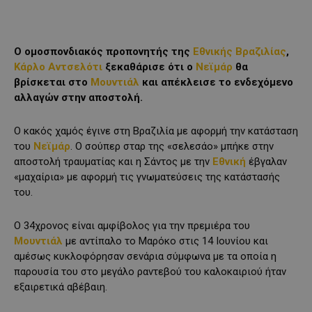
Ο ομοσπονδιακός προπονητής της
Εθνικής Βραζιλίας
,
Κάρλο Αντσελότι
ξεκαθάρισε ότι ο
Νεϊμάρ
θα
βρίσκεται στο
Μουντιάλ
και απέκλεισε το ενδεχόμενο
αλλαγών στην αποστολή.
Ο κακός χαμός έγινε στη Βραζιλία με αφορμή την κατάσταση
του
Νεϊμάρ
. Ο σούπερ σταρ της «σελεσάο» μπήκε στην
αποστολή τραυματίας και η Σάντος με την
Εθνική
έβγαλαν
«μαχαίρια» με αφορμή τις γνωματεύσεις της κατάστασής
του.
Ο 34χρονος είναι αμφίβολος για την πρεμιέρα του
Μουντιάλ
με αντίπαλο το Μαρόκο στις 14 Ιουνίου και
αμέσως κυκλοφόρησαν σενάρια σύμφωνα με τα οποία η
παρουσία του στο μεγάλο ραντεβού του καλοκαιριού ήταν
εξαιρετικά αβέβαιη.