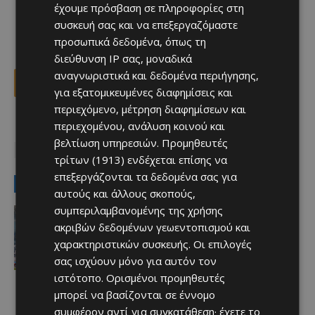
έχουμε πρόσβαση σε πληροφορίες στη
συσκευή σας και να επεξεργαζόμαστε
προσωπικά δεδομένα, όπως τη
διεύθυνση IP σας, μοναδικά
αναγνωριστικά και δεδομένα περιήγησης,
Facebook
X
Viber
για εξατομικευμένες διαφημίσεις και
περιεχόμενο, μέτρηση διαφημίσεων και
περιεχομένου, ανάλυση κοινού και
TAGS
Top
ΕΘΝΙΚΗ ΒΡΑΖΙΛΙΑΣ
ΚΑΡΛΟ ΑΝΤΣΕΛΟΤΙ
βελτίωση υπηρεσιών.
Προμηθευτές
ΜΟΥΝΤΙΑΛ 2026
ΝΕΪΜΑΡ
τρίτων (1913)
ενδέχεται επίσης να
επεξεργάζονται τα δεδομένα σας για
LATEST NEWS
αυτούς και άλλους σκοπούς,
συμπεριλαμβανομένης της χρήσης
Απόλλων
Πολύ μεγάλο ενδιαφέρον για ένα
ακριβών δεδομένων γεωεντοπισμού και
«μαγικό χαρτάκι»
χαρακτηριστικών συσκευής. Οι επιλογές
Afentiko
-
06/08/2026
σας ισχύουν μόνο για αυτόν τον
ιστότοπο. Ορισμένοι προμηθευτές
μπορεί να βασίζονται σε έννομο
συμφέρον αντί για συγκατάθεση· έχετε το