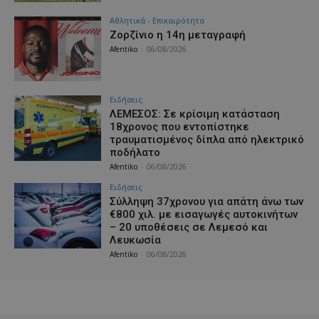
Αθλητικά - Επικαιρότητα
Ζορζίνιο η 14η μεταγραφή
Afentiko
-
06/08/2026
Ειδήσεις
ΛΕΜΕΣΟΣ: Σε κρίσιμη κατάσταση
18χρονος που εντοπίστηκε
τραυματισμένος δίπλα από ηλεκτρικό
ποδήλατο
Afentiko
-
06/08/2026
Ειδήσεις
Σύλληψη 37χρονου για απάτη άνω των
€800 χιλ. με εισαγωγές αυτοκινήτων
– 20 υποθέσεις σε Λεμεσό και
Λευκωσία
Afentiko
-
06/08/2026