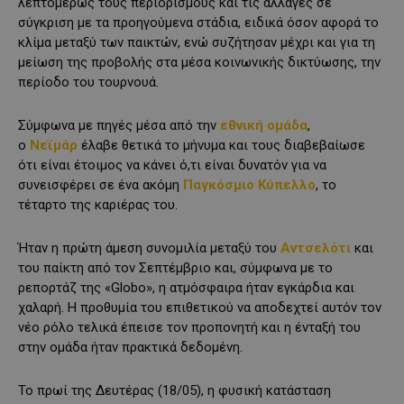
λεπτομερώς τους περιορισμούς και τις αλλαγές σε
σύγκριση με τα προηγούμενα στάδια, ειδικά όσον αφορά το
κλίμα μεταξύ των παικτών, ενώ συζήτησαν μέχρι και για τη
μείωση της προβολής στα μέσα κοινωνικής δικτύωσης, την
περίοδο του τουρνουά.
Σύμφωνα με πηγές μέσα από την
εθνική ομάδα
,
ο
Νεϊμάρ
έλαβε θετικά το μήνυμα και τους διαβεβαίωσε
ότι είναι έτοιμος να κάνει ό,τι είναι δυνατόν για να
συνεισφέρει σε ένα ακόμη
Παγκόσμιο Κύπελλο
, το
τέταρτο της καριέρας του.
Ήταν η πρώτη άμεση συνομιλία μεταξύ του
Αντσελότι
και
του παίκτη από τον Σεπτέμβριο και, σύμφωνα με το
ρεπορτάζ της «Globo», η ατμόσφαιρα ήταν εγκάρδια και
χαλαρή. Η προθυμία του επιθετικού να αποδεχτεί αυτόν τον
νέο ρόλο τελικά έπεισε τον προπονητή και η ένταξή του
στην ομάδα ήταν πρακτικά δεδομένη.
Το πρωί της Δευτέρας (18/05), η φυσική κατάσταση