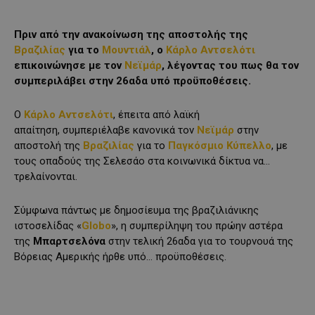
Πριν από την ανακοίνωση της αποστολής της
Βραζιλίας
για το
Μουντιάλ
, ο
Κάρλο Αντσελότι
επικοινώνησε με τον
Νεϊμάρ
, λέγοντας του πως θα τον
συμπεριλάβει στην 26αδα υπό προϋποθέσεις.
Ο
Κάρλο Αντσελότι
, έπειτα από λαϊκή
απαίτηση, συμπεριέλαβε κανονικά τον
Νεϊμάρ
στην
αποστολή της
Βραζιλίας
για το
Παγκόσμιο Κύπελλο
, με
τους οπαδούς της Σελεσάο στα κοινωνικά δίκτυα να…
τρελαίνονται.
Σύμφωνα πάντως με δημοσίευμα της βραζιλιάνικης
ιστοσελίδας «
Globo
», η συμπερίληψη του πρώην αστέρα
της
Μπαρτσελόνα
στην τελική 26αδα για το τουρνουά της
Βόρειας Αμερικής ήρθε υπό… προϋποθέσεις.