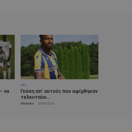
ΑΕΛ
— να
Γεύση απ’ αυτούς που αφίχθηκαν
τελευταίοι…
Afentiko
-
09/08/2026