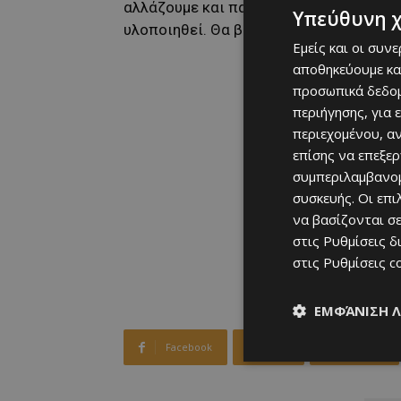
αλλάζουμε και παίκτες. Θα γίνει ένα π
Υπεύθυνη 
υλοποιηθεί. Θα βοηθάει στο χτίσιμο τη
Εμείς και οι συν
αποθηκεύουμε κα
προσωπικά δεδομ
περιήγησης, για 
περιεχομένου, α
επίσης να επεξε
συμπεριλαμβανομ
συσκευής. Οι επ
να βασίζονται σε
στις
Ρυθμίσεις δ
στις
Ρυθμίσεις c
ΕΜΦΆΝΙΣΗ 
Facebook
X
Viber