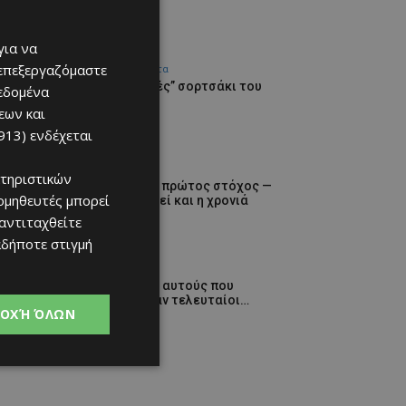
για να
 επεξεργαζόμαστε
Επικαιρότητα
Το “ασεβές” σορτσάκι του
δεδομένα
Φειδία
εων και
09/08/2026
913)
ενδέχεται
Αθλητικά
τηριστικών
Χάθηκε ο πρώτος στόχος —
ομηθευτές μπορεί
να μη χαθεί και η χρονιά
09/08/2026
 αντιταχθείτε
αδήποτε στιγμή
ΑΕΛ
Γεύση απ’ αυτούς που
αφίχθηκαν τελευταίοι…
ΟΧΉ ΌΛΩΝ
09/08/2026