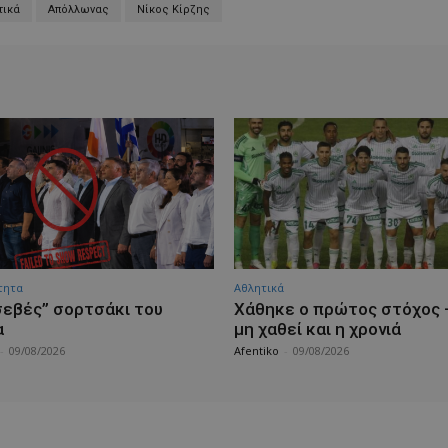
τικά
Απόλλωνας
Νίκος Κίρζης
τητα
Αθλητικά
σεβές” σορτσάκι του
Χάθηκε ο πρώτος στόχος 
α
μη χαθεί και η χρονιά
-
09/08/2026
Afentiko
-
09/08/2026