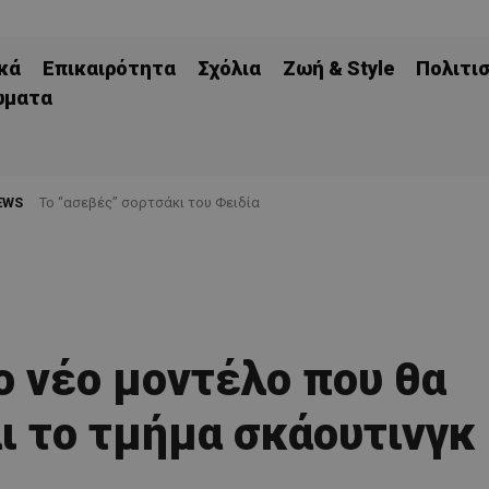
κά
Επικαιρότητα
Σχόλια
Ζωή & Style
Πολιτι
ώματα
EWS
Το “ασεβές” σορτσάκι του Φειδία
 νέο μοντέλο που θα
ι το τμήμα σκάουτινγκ