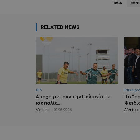
TAGS
Αθλη
RELATED NEWS
ΑΕΛ
Επικαιρό
Aποχαιρετούν την Πολωνία με
Το “α
ισοπαλία…
Φειδί
Afentiko
-
09/08/2026
Afentiko