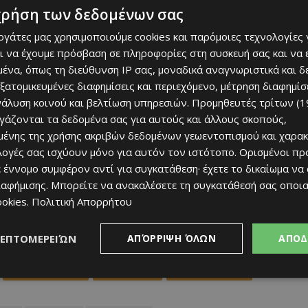
άρα πολύ καλό τμήμα σκάουτινγκ. Το δουλεύαμε και θα
χρήση των δεδομένων σας
ς ομάδας και τον εκάστοτε προπονητή».
εργάτες μας χρησιμοποιούμε cookies και παρόμοιες τεχνολογίες 
ι να έχουμε πρόσβαση σε πληροφορίες στη συσκευή σας και να
ένα, όπως τη διεύθυνση IP σας, μοναδικά αναγνωριστικά και 
εξατομικευμένες διαφημίσεις και περιεχόμενο, μέτρηση διαφημίσ
νάλυση κοινού και βελτίωση υπηρεσιών.
Προμηθευτές τρίτων (1
ργάζονται τα δεδομένα σας για αυτούς και άλλους σκοπούς,
ένης της χρήσης ακριβών δεδομένων γεωεντοπισμού και χαρακ
ιλογές σας ισχύουν μόνο για αυτόν τον ιστότοπο. Ορισμένοι πρ
 έννομο συμφέρον αντί για συγκατάθεση· έχετε το δικαίωμα να
ιαφήμισης
. Μπορείτε να ανακαλέσετε τη συγκατάθεσή σας οποι
ookies
.
Πολιτική Απορρήτου
ΛΕΠΤΟΜΕΡΕΙΏΝ
ΑΠΌΡΡΙΨΗ ΌΛΩΝ
ΑΠΟΔ
WhatsApp
Email
Copy URL