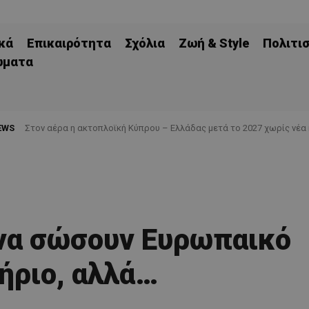
κά
Επικαιρότητα
Σχόλια
Ζωή & Style
Πολιτι
ώματα
EWS
Στον αέρα η ακτοπλοϊκή Κύπρου – Ελλάδας μετά το 2027 χωρίς νέα
να σώσουν Ευρωπαικό
τήριο, αλλά…