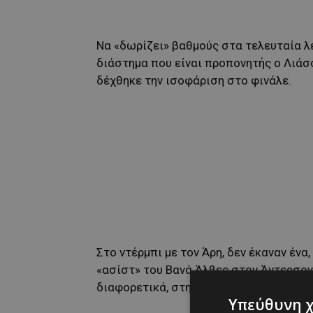
Να «δωρίζει» βαθμούς στα τελευταία λ
διάστημα που είναι προπονητής ο Λιάσ
δέχθηκε την ισοφάριση στο φινάλε.
Στο ντέρμπι με τον Άρη, δεν έκαναν έν
«ασίστ» του Βανά Άλβες στον Άντερσον
διαφορετικά, στην φάση με τον Νταβίτ
Υπεύθυνη 