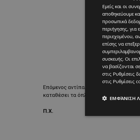
Εμείς και οι συν
αποθηκεύουμε κα
προσωπικά δεδομ
περιήγησης, για 
περιεχομένου, α
επίσης να επεξε
συμπεριλαμβανομ
συσκευής. Οι επ
να βασίζονται σε
στις
Ρυθμίσεις δ
στις
Ρυθμίσεις c
Επόμενος αντίπαλος η ΕΝΠ, αλίμονο αν 
καταθέσει τα όπλα εδώ και καιρό.
ΕΜΦΆΝΙΣΗ 
Π.Χ.