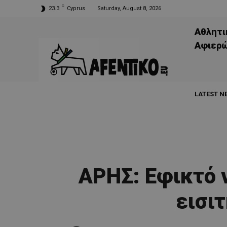
C
23.3
Cyprus
Saturday, August 8, 2026
Αθλητι
Aφιερ
LATEST N
AΡΗΣ: Εφικτό 
εισι