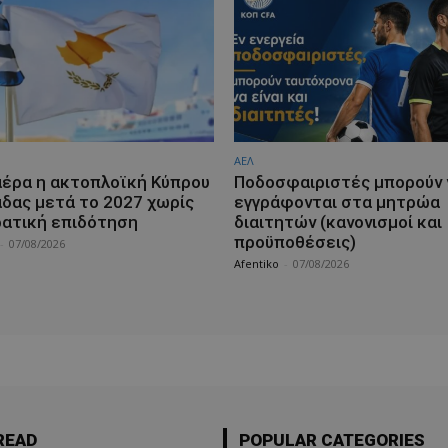
ΑΕΛ
αέρα η ακτοπλοϊκή Κύπρου
Ποδοσφαιριστές μπορούν 
άδας μετά το 2027 χωρίς
εγγράφονται στα μητρώα
ρατική επιδότηση
διαιτητών (κανονισμοί και
προϋποθέσεις)
-
07/08/2026
Afentiko
-
07/08/2026
READ
POPULAR CATEGORIES