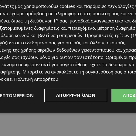
εργάτες μας χρησιμοποιούμε cookies και παρόμοιες τεχνολογίες 
ι να έχουμε πρόσβαση σε πληροφορίες στη συσκευή σας και να
ένα, όπως τη διεύθυνση IP σας, μοναδικά αναγνωριστικά και 
εξατομικευμένες διαφημίσεις και περιεχόμενο, μέτρηση διαφημίσ
νάλυση κοινού και βελτίωση υπηρεσιών.
Προμηθευτές τρίτων (1
ργάζονται τα δεδομένα σας για αυτούς και άλλους σκοπούς,
ένης της χρήσης ακριβών δεδομένων γεωεντοπισμού και χαρακ
ιλογές σας ισχύουν μόνο για αυτόν τον ιστότοπο. Ορισμένοι πρ
 έννομο συμφέρον αντί για συγκατάθεση· έχετε το δικαίωμα να
ιαφήμισης
. Μπορείτε να ανακαλέσετε τη συγκατάθεσή σας οποι
ookies
.
Πολιτική Απορρήτου
δεν πάρουν το ματς με τους βυσσινί που έχουν
ΛΕΠΤΟΜΕΡΕΙΏΝ
ΑΠΌΡΡΙΨΗ ΌΛΩΝ
ΑΠΟΔ