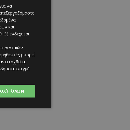
07/08/2026
για να
 επεξεργαζόμαστε
δεδομένα
εων και
913)
ενδέχεται
τηριστικών
ομηθευτές μπορεί
 αντιταχθείτε
αδήποτε στιγμή
ΟΧΉ ΌΛΩΝ