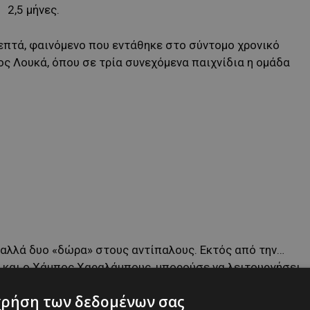
2,5 μήνες.
επτά, φαινόμενο που εντάθηκε στο σύντομο χρονικό
ος Λουκά, όπου σε τρία συνεχόμενα παιχνίδια η ομάδα
α, αλλά δυο «δώρα» στους αντίπαλους. Εκτός από την…
 και ο Χάμπος Χαραλάμπους, μπορούσε να λειτουργήσει
 Λουίζ, όπου υπέπεσε σε πέναλτι…
χρήση των δεδομένων σας