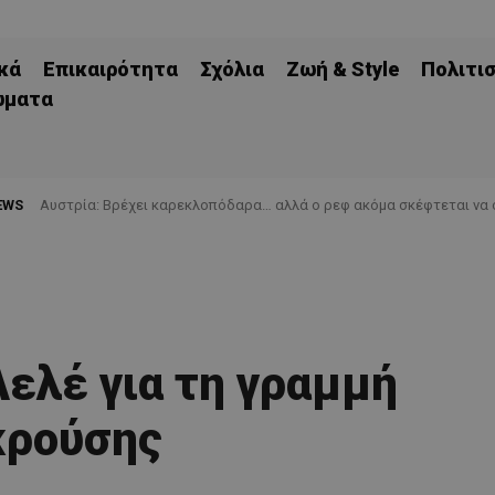
κά
Επικαιρότητα
Σχόλια
Ζωή & Style
Πολιτι
ώματα
EWS
Αυστρία: Βρέχει καρεκλοπόδαρα… αλλά ο ρεφ ακόμα σκέφτεται να 
Λελέ για τη γραμμή
κρούσης