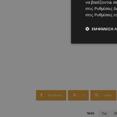
να βασίζονται σε
στις
Ρυθμίσεις δ
στις
Ρυθμίσεις c
ΕΜΦΆΝΙΣΗ 
Facebook
X
Viber
TAGS
Top
Λ