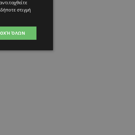
 αντιταχθείτε
αδήποτε στιγμή
ΟΧΉ ΌΛΩΝ