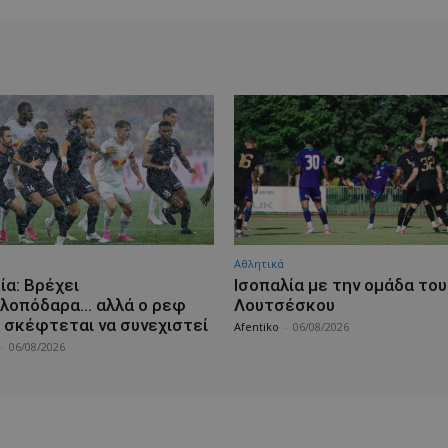
Αθλητικά
ία: Βρέχει
Iσοπαλία με την ομάδα του
λοπόδαρα… αλλά ο ρεφ
Λουτσέσκου
 σκέφτεται να συνεχιστεί
Afentiko
-
06/08/2026
-
06/08/2026