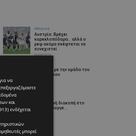
Αθλητικά
Αυστρία: Βρέχει
καρεκλοπόδαρα… αλλά ο
ρεφ ακόμα σκέφτεται να
συνεχιστεί
06/08/2026
Αθλητικά
Iσοπαλία με την ομάδα του
Λουτσέσκου
για να
06/08/2026
 επεξεργαζόμαστε
δεδομένα
Αθλητικά
εων και
Προσωρινή διακοπή στο
Σάλτσμπουργκ…
913)
ενδέχεται
06/08/2026
τηριστικών
ομηθευτές μπορεί