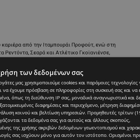
υ καριέρα από την Ιταμπουράι Προφούτ, ενώ στη
α Ρεντόντα, Σεαρά και Ατλέτικο Γκοϊανιένσε,
 βραζιλιάνικο ποδόσφαιρο.
χρήση των δεδομένων σας
εργάτες μας χρησιμοποιούμε cookies και παρόμοιες τεχνολογίες 
ι να έχουμε πρόσβαση σε πληροφορίες στη συσκευή σας και να
ένα, όπως τη διεύθυνση IP σας, μοναδικά αναγνωριστικά και 
εξατομικευμένες διαφημίσεις και περιεχόμενο, μέτρηση διαφημίσ
νάλυση κοινού και βελτίωση υπηρεσιών.
Προμηθευτές τρίτων (1
ργάζονται τα δεδομένα σας για αυτούς και άλλους σκοπούς,
ένης της χρήσης ακριβών δεδομένων γεωεντοπισμού και χαρακ
ιλογές σας ισχύουν μόνο για αυτόν τον ιστότοπο. Ορισμένοι πρ