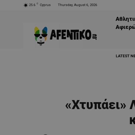
C
25.6
Cyprus
Thursday, August 6, 2026
Αθλητι
Aφιερ
LATEST N
«Χτυπάει» 