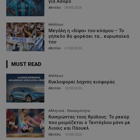
για Ασόρο
Afentiko
-
09/08/2026
Απόλλων
Μεγάλη η «δίψα» του κόσμου – Το
γήπεδο θα φορέσει τα… ευρωπαϊκά
του
Afentiko
-
07/08/2026
MUST READ
Απόλλων
Κυκλοφορεί λαχνός εισφοράς
Afentiko
-
10/08/2026
Αθλητικά - Επικαιρότητα
Κυνηγώντας τους θρύλους: Το ρεκόρ
που μοιράζεται ο Τεντόγλου μόνο με
Λιούις και Πάουελ
Afentiko
-
10/08/2026