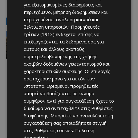
για εξατομικευμένες διαφημίσεις και
TAGS
Δήμος Λευκάρων
κοινωνία
ΚΥΠΡΟΣ
περιεχόμενο, μέτρηση διαφημίσεων και
περιεχομένου, ανάλυση κοινού και
LATEST NEWS
βελτίωση υπηρεσιών.
Προμηθευτές
Ειδήσεις
τρίτων (1913)
ενδέχεται επίσης να
ΛΕΜΕΣΟΣ: Στον Υπουργό Εσωτερικών
επεξεργάζονται τα δεδομένα σας για
η επόμενη κίνηση για την επικίνδυνη
αυτούς και άλλους σκοπούς,
πολυκατοικία Seagate
συμπεριλαμβανομένης της χρήσης
Afentiko
-
10/08/2026
ακριβών δεδομένων γεωεντοπισμού και
χαρακτηριστικών συσκευής. Οι επιλογές
σας ισχύουν μόνο για αυτόν τον
ιστότοπο. Ορισμένοι προμηθευτές
μπορεί να βασίζονται σε έννομο
συμφέρον αντί για συγκατάθεση· έχετε το
δικαίωμα να αντιταχθείτε στις
Ρυθμίσεις
διαφήμισης
. Μπορείτε να ανακαλέσετε τη
συγκατάθεσή σας οποιαδήποτε στιγμή
στις
Ρυθμίσεις cookies
.
Πολιτική
Απορρήτου