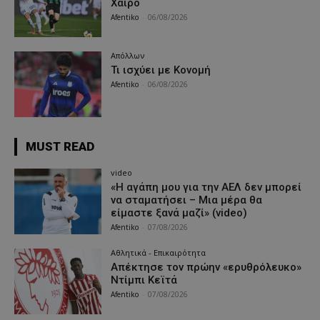
Χάιρο
Afentiko
-
06/08/2026
Απόλλων
Τι ισχύει με Κονομή
Afentiko
-
06/08/2026
MUST READ
video
«Η αγάπη μου για την ΑΕΛ δεν μπορεί
να σταματήσει – Μια μέρα θα
είμαστε ξανά μαζί» (video)
Afentiko
-
07/08/2026
Αθλητικά - Επικαιρότητα
Απέκτησε τον πρώην «ερυθρόλευκο»
Ντίμπι Κεϊτά
Afentiko
-
07/08/2026