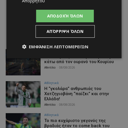
Απορρήτου
ΑΠΟΔΟΧΉ ΌΛΩΝ
ΑΠΌΡΡΙΨΗ ΌΛΩΝ
ΕΜΦΆΝΙΣΗ ΛΕΠΤΟΜΕΡΕΙΏΝ
Πολιτισμός
Η «Άλκηστις» του Ευριπίδη απόψε
κάτω από τον ουρανό του Κουρίου
Afentiko
-
08/08/2026
Αθλητικά
Η “γκολάρα” ανθρωπιάς του
Χατζηγιοβάνη “παίζει” και στην
Ελλάδα!
Afentiko
-
08/08/2026
Αθλητικά
Το πιο ευχάριστο γεγονός της
βραδιάς ήταν το come back του