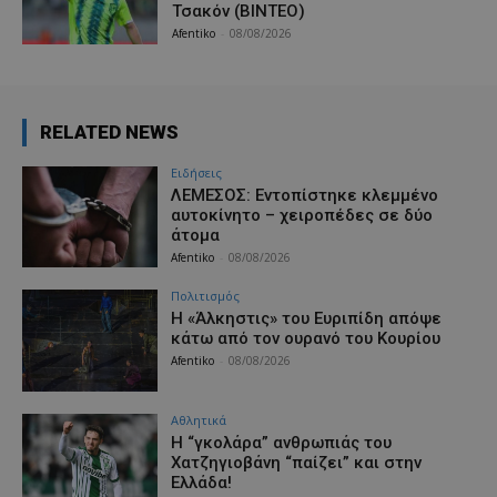
Τσακόν (ΒΙΝΤΕΟ)
Afentiko
-
08/08/2026
RELATED NEWS
Ειδήσεις
ΛΕΜΕΣΟΣ: Εντοπίστηκε κλεμμένο
αυτοκίνητο – χειροπέδες σε δύο
άτομα
Afentiko
-
08/08/2026
Πολιτισμός
Η «Άλκηστις» του Ευριπίδη απόψε
κάτω από τον ουρανό του Κουρίου
Afentiko
-
08/08/2026
Αθλητικά
Η “γκολάρα” ανθρωπιάς του
Χατζηγιοβάνη “παίζει” και στην
Ελλάδα!