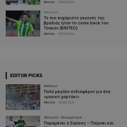
Afentiko
-
08/08/2026
Αθλητικά
Το πιο ευχάριστο γεγονός της
βραδιάς ήταν το come back του
Τσακόν (ΒΙΝΤΕΟ)
Afentiko
-
08/08/2026
EDITOR PICKS
Απόλλων
Πολύ μεγάλο ενδιαφέρον για ένα
«μαγικό χαρτάκι»
Afentiko
-
06/08/2026
Αθλητικά - Επικαιρότητα
Παραμένει ο Ενρίκες – Παίρνει και