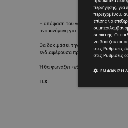
προσωπικά δεδομ
περιήγησης, για 
περιεχομένου, α
επίσης να επεξε
Η απόφαση του να πει
«ευχαριστώ δεν 
συμπεριλαμβανομ
αναμενόμενη για πολλούς.
συσκευής. Οι επ
να βασίζονται σε
Θα δοκιμάσει την τύχη του, έξω από τα
στις
Ρυθμίσεις δ
ενδιαφέρουσα πρόταση ο ατζέντης που
στις
Ρυθμίσεις c
Ή θα φωνάξει «
εδώ είμαι»
μόλις ανοίξε
ΕΜΦΆΝΙΣΗ 
Π.Χ.