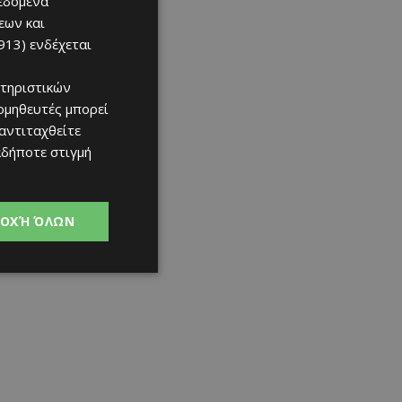
δεδομένα
εων και
913)
ενδέχεται
τηριστικών
ομηθευτές μπορεί
 αντιταχθείτε
αδήποτε στιγμή
ΟΧΉ ΌΛΩΝ