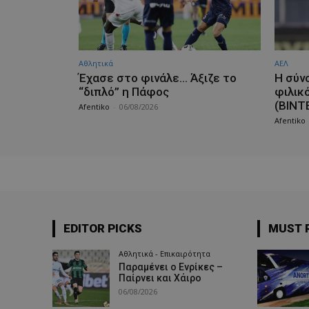
Αθλητικά
ΑΕΛ
Έχασε στο φινάλε… Άξιζε το
H σύν
“διπλό” η Πάφος
φιλικ
(ΒΙΝΤ
Afentiko
-
06/08/2026
Afentiko
EDITOR PICKS
MUST 
Αθλητικά - Επικαιρότητα
Παραμένει ο Ενρίκες –
Παίρνει και Χάιρο
06/08/2026