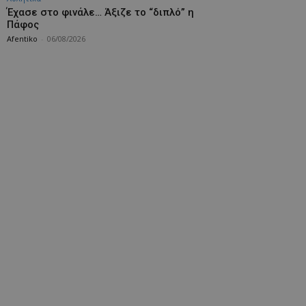
Έχασε στο φινάλε… Άξιζε το “διπλό” η
Πάφος
Afentiko
-
06/08/2026