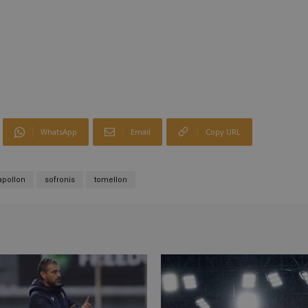
WhatsApp
Email
Copy URL
apollon
sofronis
tomellon