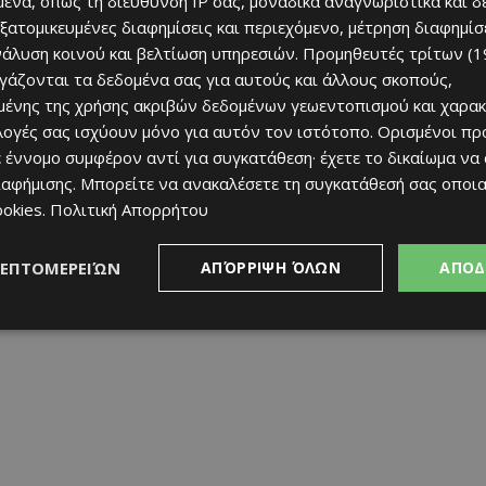
ένα, όπως τη διεύθυνση IP σας, μοναδικά αναγνωριστικά και 
εξατομικευμένες διαφημίσεις και περιεχόμενο, μέτρηση διαφημίσ
νάλυση κοινού και βελτίωση υπηρεσιών.
Προμηθευτές τρίτων (1
ργάζονται τα δεδομένα σας για αυτούς και άλλους σκοπούς,
θα πάρω στην παρούσα φάση»
στον Εθνικό Άχνας, ήταν
ένης της χρήσης ακριβών δεδομένων γεωεντοπισμού και χαρακ
ιλογές σας ισχύουν μόνο για αυτόν τον ιστότοπο. Ορισμένοι πρ
 έννομο συμφέρον αντί για συγκατάθεση· έχετε το δικαίωμα να
 κυπριακά ποδοσφαιρικά σύνορα, αν του φέρει κάποια
ιαφήμισης
. Μπορείτε να ανακαλέσετε τη συγκατάθεσή σας οποι
 τον εκπροσωπεί;
ookies
.
Πολιτική Απορρήτου
ι θέση σε άλλο κυπριακό πάγκο;
ΛΕΠΤΟΜΕΡΕΙΏΝ
ΑΠΌΡΡΙΨΗ ΌΛΩΝ
ΑΠΟΔ