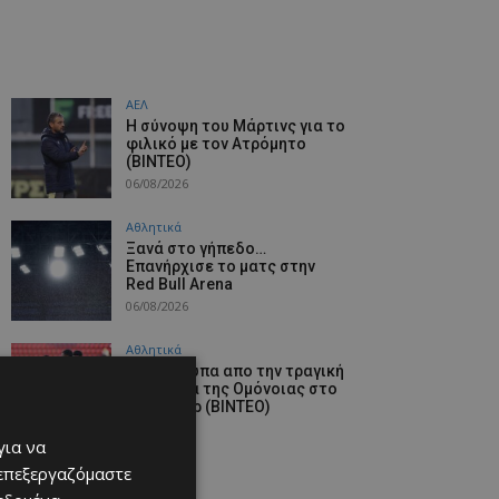
ΑΕΛ
H σύνοψη του Μάρτινς για το
φιλικό με τον Ατρόμητο
(ΒΙΝΤΕΟ)
06/08/2026
Αθλητικά
Ξανά στο γήπεδο…
Επανήρχισε το ματς στην
Red Bull Arena
06/08/2026
Αθλητικά
Στιγμιότυπα απο την τραγική
παρουσία της Ομόνοιας στο
Γιβραλτάρ (ΒΙΝΤΕΟ)
06/08/2026
για να
 επεξεργαζόμαστε