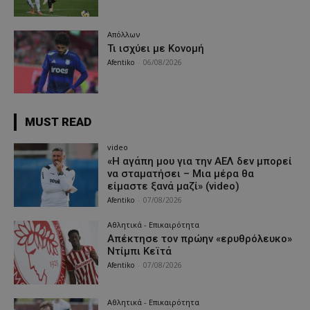
Απόλλων
Τι ισχύει με Κονομή
Afentiko
-
06/08/2026
MUST READ
video
«Η αγάπη μου για την ΑΕΛ δεν μπορεί
να σταματήσει – Μια μέρα θα
είμαστε ξανά μαζί» (video)
Afentiko
-
07/08/2026
Αθλητικά - Επικαιρότητα
Απέκτησε τον πρώην «ερυθρόλευκο»
Ντίμπι Κεϊτά
Afentiko
-
07/08/2026
Αθλητικά - Επικαιρότητα