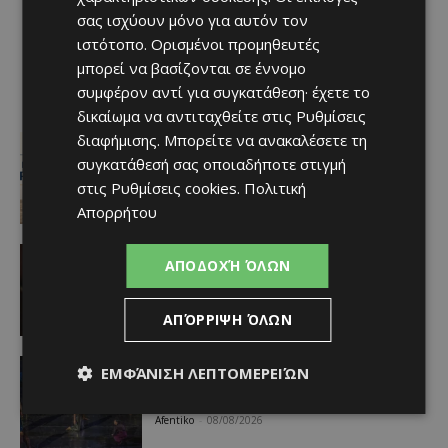
σας ισχύουν μόνο για αυτόν τον
ιστότοπο. Ορισμένοι προμηθευτές
μπορεί να βασίζονται σε έννομο
συμφέρον αντί για συγκατάθεση· έχετε το
δικαίωμα να αντιταχθείτε στις
Ρυθμίσεις
διαφήμισης
. Μπορείτε να ανακαλέσετε τη
Ειδήσεις
ΚΥΠΡΙΑΚΟΣ ΤΥΠΟΣ: Στο επίκεντρο οι
συγκατάθεσή σας οποιαδήποτε στιγμή
διορισμοί στους ημικρατικούς, οι
στις
Ρυθμίσεις cookies
.
Πολιτική
Προεδρικές του 2028 και ο GSI
Απορρήτου
Afentiko
-
08/08/2026
Ειδήσεις
ΑΠΟΔΟΧΉ ΌΛΩΝ
ΛΕΜΕΣΟΣ: Εντοπίστηκε κλεμμένο
αυτοκίνητο – χειροπέδες σε δύο
άτομα
ΑΠΌΡΡΙΨΗ ΌΛΩΝ
Afentiko
-
08/08/2026
Πολιτισμός
ΕΜΦΆΝΙΣΗ ΛΕΠΤΟΜΕΡΕΙΏΝ
Η «Άλκηστις» του Ευριπίδη απόψε
κάτω από τον ουρανό του Κουρίου
Afentiko
-
08/08/2026