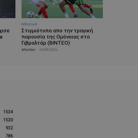
Αθλητικά
χισε
Στιγμιότυπα απο την τραγική
a
παρουσία της Ομόνοιας στο
Γιβραλτάρ (ΒΙΝΤΕΟ)
Afentiko
-
06/08/2026
1534
1520
932
786