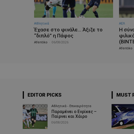
Αθλητικά
ΑΕΛ
Έχασε στο φινάλε… Άξιζε το
H σύν
“διπλό” η Πάφος
φιλικ
(ΒΙΝΤ
Afentiko
-
06/08/2026
Afentiko
EDITOR PICKS
MUST 
Αθλητικά - Επικαιρότητα
Παραμένει ο Ενρίκες –
Παίρνει και Χάιρο
06/08/2026