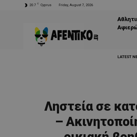
C
20.7
Cyprus
Friday, August 7, 2026
Αθλητι
Aφιερ
LATEST N
Ληστεία σε κατ
– Ακινητοποί
οικιακή βοη