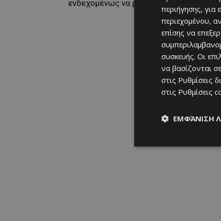
ενδεχομένως να ρίξουν φως στις κινήσε
περιήγησης, για 
περιεχομένου, α
επίσης να επεξε
συμπεριλαμβανομ
συσκευής. Οι επ
να βασίζονται σε
στις
Ρυθμίσεις δ
στις
Ρυθμίσεις c
ΕΜΦΆΝΙΣΗ 