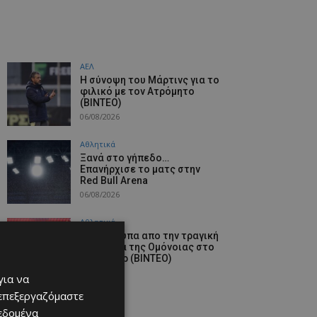
ΑΕΛ
H σύνοψη του Μάρτινς για το
φιλικό με τον Ατρόμητο
(ΒΙΝΤΕΟ)
06/08/2026
Αθλητικά
Ξανά στο γήπεδο…
Επανήρχισε το ματς στην
Red Bull Arena
06/08/2026
Αθλητικά
Στιγμιότυπα απο την τραγική
παρουσία της Ομόνοιας στο
Γιβραλτάρ (ΒΙΝΤΕΟ)
06/08/2026
για να
 επεξεργαζόμαστε
δεδομένα