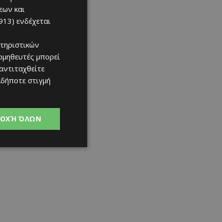
εων και
913)
ενδέχεται
τηριστικών
ομηθευτές μπορεί
 αντιταχθείτε
αδήποτε στιγμή
ΟΧΉ ΌΛΩΝ