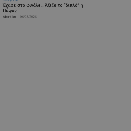
Έχασε στο φινάλε… Άξιζε το “διπλό” η
Πάφος
Afentiko
-
06/08/2026