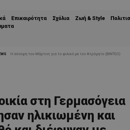
κά
Επικαιρότητα
Σχόλια
Ζωή & Style
Πολιτι
ώματα
EWS
H σύνοψη του Μάρτινς για το φιλικό με τον Ατρόμητο (ΒΙΝΤΕΟ)
οικία στη Γερμασόγεια
ησαν ηλικιωμένη και
θό και διέφυγαν με