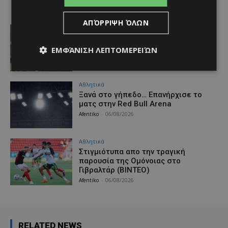
ΑΠΌΡΡΙΨΗ ΌΛΩΝ
ΑΕΛ
H σύνοψη του Μάρτινς για το φιλικό
με τον Ατρόμητο (ΒΙΝΤΕΟ)
ΕΜΦΆΝΙΣΗ ΛΕΠΤΟΜΕΡΕΙΏΝ
Afentiko
-
06/08/2026
Αθλητικά
Ξανά στο γήπεδο… Επανήρχισε το
ματς στην Red Bull Arena
Afentiko
-
06/08/2026
Αθλητικά
Στιγμιότυπα απο την τραγική
παρουσία της Ομόνοιας στο
Γιβραλτάρ (ΒΙΝΤΕΟ)
Afentiko
-
06/08/2026
RELATED NEWS