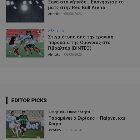
Ξανά στο γήπεδο… Επανήρχισε το
ματς στην Red Bull Arena
Afentiko
-
06/08/2026
Αθλητικά
Στιγμιότυπα απο την τραγική
παρουσία της Ομόνοιας στο
Γιβραλτάρ (ΒΙΝΤΕΟ)
Afentiko
-
06/08/2026
EDITOR PICKS
Αθλητικά - Επικαιρότητα
Παραμένει ο Ενρίκες – Παίρνει και
Χάιρο
Afentiko
-
06/08/2026