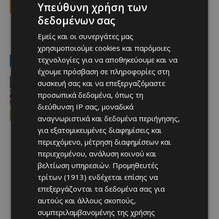
Facebook
X
Viber
Υπεύθυνη χρήση των
δεδομένων σας
Εμείς και οι συνεργάτες μας
TAGS
Top
αστυνομικά
χρησιμοποιούμε cookies και παρόμοιες
τεχνολογίες για να αποθηκεύουμε και να
LATEST NEWS
έχουμε πρόσβαση σε πληροφορίες στη
Αθλητικά
συσκευή σας και να επεξεργαζόμαστε
Έχασε στο φινάλε… Άξιζε το “διπλό”
προσωπικά δεδομένα, όπως τη
η Πάφος
διεύθυνση IP σας, μοναδικά
Afentiko
-
06/08/2026
αναγνωριστικά και δεδομένα περιήγησης,
για εξατομικευμένες διαφημίσεις και
περιεχόμενο, μέτρηση διαφημίσεων και
περιεχομένου, ανάλυση κοινού και
βελτίωση υπηρεσιών.
Προμηθευτές
τρίτων (1913)
ενδέχεται επίσης να
επεξεργάζονται τα δεδομένα σας για
αυτούς και άλλους σκοπούς,
συμπεριλαμβανομένης της χρήσης