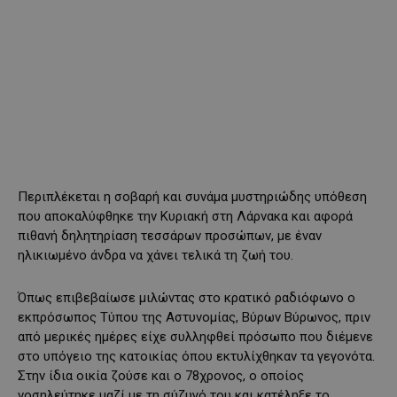
Περιπλέκεται η σοβαρή και συνάμα μυστηριώδης υπόθεση
που αποκαλύφθηκε την Κυριακή στη Λάρνακα και αφορά
πιθανή δηλητηρίαση τεσσάρων προσώπων, με έναν
ηλικιωμένο άνδρα να χάνει τελικά τη ζωή του.
Όπως επιβεβαίωσε μιλώντας στο κρατικό ραδιόφωνο ο
εκπρόσωπος Τύπου της Αστυνομίας, Βύρων Βύρωνος, πριν
από μερικές ημέρες είχε συλληφθεί πρόσωπο που διέμενε
στο υπόγειο της κατοικίας όπου εκτυλίχθηκαν τα γεγονότα.
Στην ίδια οικία ζούσε και ο 78χρονος, ο οποίος
νοσηλεύτηκε μαζί με τη σύζυγό του και κατέληξε το