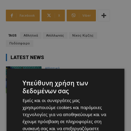
Facebook
X
Viber
TAGS
Αθλητικά
Απόλλωνας
Νίκος Κίρζης
Ποδόσφαιρο
LATEST NEWS
Αθλητικά
Θα παίξουν με τον ΟΦΗ οι Σένσι και
Πίττας…
Υπεύθυνη χρήση των
Afentiko
-
07/08/2026
δεδομένων σας
Εμείς και οι συνεργάτες μας
χρησιμοποιούμε cookies και παρόμοιες
τεχνολογίες για να αποθηκεύουμε και να
έχουμε πρόσβαση σε πληροφορίες στη
συσκευή σας και να επεξεργαζόμαστε