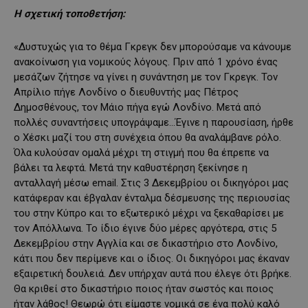
Η σχετική τοποθετήση:
«Δυστυχώς για το θέμα Γκρεγκ δεν μπορούσαμε να κάνουμε
ανακοίνωση για νομικούς λόγους. Πριν από 1 χρόνο ένας
μεσάζων ζήτησε να γίνει η συνάντηση με τον Γκρεγκ. Τον
Απρίλιο πήγε Λονδίνο ο διευθυντής μας Πέτρος
Δημοσθένους, τον Μάιο πήγα εγώ Λονδίνο. Μετά από
πολλές συναντήσεις υπογράψαμε…Έγινε η παρουσίαση, ήρθε
ο Χέσκι μαζί του στη συνέχεια όπου θα αναλάμβανε ρόλο.
Όλα κυλούσαν ομαλά μέχρι τη στιγμή που θα έπρεπε να
βάλει τα λεφτά. Μετά την καθυστέρηση ξεκίνησε η
ανταλλαγή μέσω email. Στις 3 Δεκεμβρίου οι δικηγόροι μας
κατάφεραν και έβγαλαν ένταλμα δέσμευσης της περιουσίας
του στην Κύπρο και το εξωτερικό μέχρι να ξεκαθαρίσει με
τον Απόλλωνα. Το ίδιο έγινε δύο μέρες αργότερα, στις 5
Δεκεμβρίου στην Αγγλία και σε δικαστήριο στο Λονδίνο,
κάτι που δεν περίμενε και ο ίδιος. Οι δικηγόροι μας έκαναν
εξαιρετική δουλειά. Δεν υπήρχαν αυτά που έλεγε ότι βρήκε.
Θα κριθεί στο δικαστήριο ποιος ήταν σωστός και ποιος
ήταν λάθος! Θεωρώ ότι είμαστε νομικά σε ένα πολύ καλό