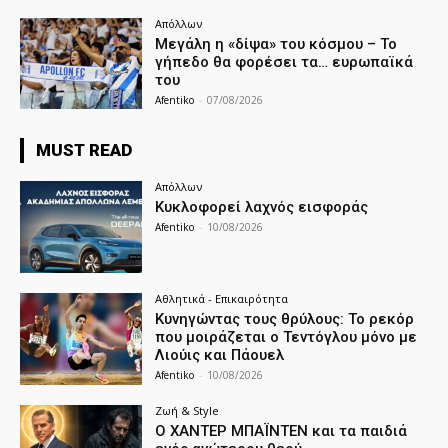
Απόλλων
Μεγάλη η «δίψα» του κόσμου – Το
γήπεδο θα φορέσει τα… ευρωπαϊκά
του
Afentiko
-
07/08/2026
MUST READ
Απόλλων
Κυκλοφορεί λαχνός εισφοράς
Afentiko
-
10/08/2026
Αθλητικά - Επικαιρότητα
Κυνηγώντας τους θρύλους: Το ρεκόρ
που μοιράζεται ο Τεντόγλου μόνο με
Λιούις και Πάουελ
Afentiko
-
10/08/2026
Ζωή & Style
Ο ΧΑΝΤΕΡ ΜΠΑΪΝΤΕΝ και τα παιδιά