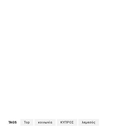
Facebook
X
Viber
TAGS
Top
κοινωνία
ΚΥΠΡΟΣ
λεμεσός