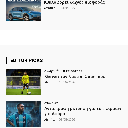
Κυκλοφορεί λαχνός εισφοράς
Afentiko
-
10/08/2026
EDITOR PICKS
Αθλητικά - Επικαιρότητα
Κλείνει τον Nassim Ouammou
Afentiko
-
10/08/2026
Απόλλων
Αντίστροφη μέτρηση για το… φιρμάνι
για Ασόρο
Afentiko
-
09/08/2026