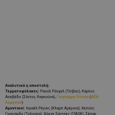
Αναλυτικά η αποστολή:
Τερματοφύλακες:
Ραούλ Ράνχελ (Τσίβας), Κάρλος
Ασεβέδο (Σάντος Λαγκούνα),
Γκιγιέρμο Οτσόα
(
ΑΕΛ
Λεμεσού
)
Αμυντικοί:
Ισραέλ Ρέγιες (Κλαμπ Αμέρικα), Χεσούς
Γκαγιάρδο (Τολούκα), Χόρχε Σάντσες (ΠΑΟΚ), Σέσαρ