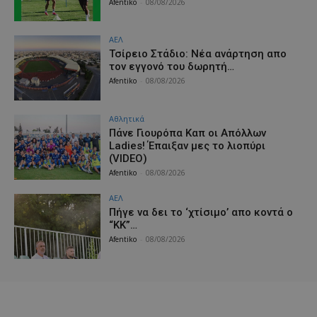
Afentiko
-
08/08/2026
ΑΕΛ
Τσίρειο Στάδιο: Νέα ανάρτηση απο
τον εγγονό του δωρητή…
Afentiko
-
08/08/2026
Αθλητικά
Πάνε Γιουρόπα Καπ oι Απόλλων
Ladies! Έπαιξαν μες το λιοπύρι
(VIDEO)
Afentiko
-
08/08/2026
ΑΕΛ
Πήγε να δει το ‘χτίσιμο’ απο κοντά ο
“ΚΚ”…
Afentiko
-
08/08/2026