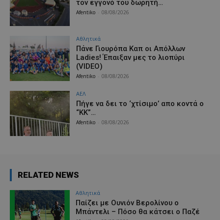
τον εγγονό του δωρητή…
Afentiko
-
08/08/2026
Αθλητικά
Πάνε Γιουρόπα Καπ oι Απόλλων
Ladies! Έπαιξαν μες το λιοπύρι
(VIDEO)
Afentiko
-
08/08/2026
ΑΕΛ
Πήγε να δει το ‘χτίσιμο’ απο κοντά ο
“ΚΚ”…
Afentiko
-
08/08/2026
RELATED NEWS
Αθλητικά
Παίζει με Ουνιόν Βερολίνου ο
Μπάντελι – Πόσο θα κάτσει ο Παζέ