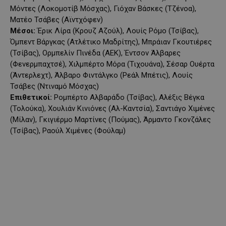
Μόντες (Λοκομοτίβ Μόσχας), Γιόχαν Βάσκες (Τζένοα),
Ματέο Τσάβες (Αϊντχόφεν)
Μέσοι:
Έρικ Λίρα (Κρουζ Αζούλ), Λουίς Ρόμο (Τσίβας),
Όμπεντ Βάργκας (Ατλέτικο Μαδρίτης), Μπράιαν Γκουτιέρες
(Τσίβας), Ορμπελίν Πινέδα (ΑΕΚ), Έντσον Άλβαρες
(Φενερμπαχτσέ), Χιλμπέρτο Μόρα (Τιχουάνα), Σέσαρ Ουέρτα
(Άντερλεχτ), Άλβαρο Φιντάλγκο (Ρεάλ Μπέτις), Λουίς
Τσάβες (Ντιναμό Μόσχας)
Επιθετικοί:
Ρομπέρτο Αλβαράδο (Τσίβας), Αλέξις Βέγκα
(Τολούκα), Χουλιάν Κινιόνες (Αλ-Καντσία), Σαντιάγο Χιμένες
(Μίλαν), Γκιγιέρμο Μαρτίνες (Πούμας), Άρμαντο Γκονζάλες
(Τσίβας), Ραούλ Χιμένες (Φούλαμ)