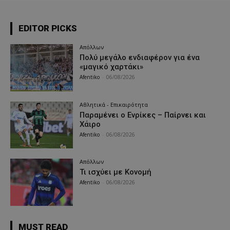
EDITOR PICKS
Απόλλων
Πολύ μεγάλο ενδιαφέρον για ένα
«μαγικό χαρτάκι»
Afentiko
-
06/08/2026
Αθλητικά - Επικαιρότητα
Παραμένει ο Ενρίκες – Παίρνει και
Χάιρο
Afentiko
-
06/08/2026
Απόλλων
Τι ισχύει με Κονομή
Afentiko
-
06/08/2026
MUST READ