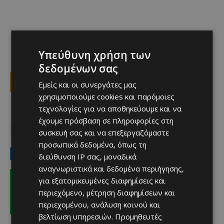
Υπεύθυνη χρήση των
δεδομένων σας
Facebook
X
Viber
Εμείς και οι συνεργάτες μας
χρησιμοποιούμε cookies και παρόμοιες
τεχνολογίες για να αποθηκεύουμε και να
TAGS
Top
ΑΕΛ
ΓΚΙΓΙΕΡΜΟ ΟΤΣΟΑ
ΕΘΝΙΚΗ ΜΕΞΙΚΟΥ
έχουμε πρόσβαση σε πληροφορίες στη
ΜΟΥΝΤΙΑΛ 2026
συσκευή σας και να επεξεργαζόμαστε
προσωπικά δεδομένα, όπως τη
LATEST NEWS
διεύθυνση IP σας, μοναδικά
αναγνωριστικά και δεδομένα περιήγησης,
Αθλητικά
για εξατομικευμένες διαφημίσεις και
Παίζει με Ουνιόν Βερολίνου ο
Μπάντελι – Πόσο θα κάτσει ο Παζέ
περιεχόμενο, μέτρηση διαφημίσεων και
Afentiko
-
08/08/2026
περιεχομένου, ανάλυση κοινού και
βελτίωση υπηρεσιών.
Προμηθευτές