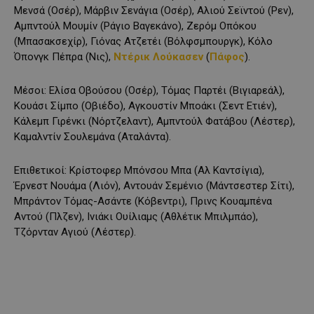
Μενσά (Οσέρ), Μάρβιν Σενάγια (Οσέρ), Αλιού Σεϊντού (Ρεν),
Αμπντούλ Μουμίν (Ράγιο Βαγεκάνο), Ζερόμ Οπόκου
(Μπασακσεχίρ), Γιόνας Ατζετέι (Βόλφσμπουργκ), Κόλο
Όπονγκ Πέπρα (Νις),
Ντέρικ Λούκασεν
(
Πάφος
).
Μέσοι: Ελίσα Οβούσου (Οσέρ), Τόμας Παρτέι (Βιγιαρεάλ),
Κουάσι Σίμπο (Οβιέδο), Αγκουστίν Μποάκι (Σεντ Ετιέν),
Κάλεμπ Γιρένκι (Νόρτζελαντ), Αμπντούλ Φατάβου (Λέστερ),
Καμαλντίν Σουλεμάνα (Αταλάντα).
Επιθετικοί: Κρίστοφερ Μπόνσου Μπα (Αλ Καντσίγια),
Έρνεστ Νουάμα (Λιόν), Αντουάν Σεμένιο (Μάντσεστερ Σίτι),
Μπράντον Τόμας-Ασάντε (Κόβεντρι), Πρινς Κουαμπένα
Aντού (Πλζεν), Ινιάκι Ουίλιαμς (Αθλέτικ Μπιλμπάο),
Τζόρνταν Αγιού (Λέστερ).