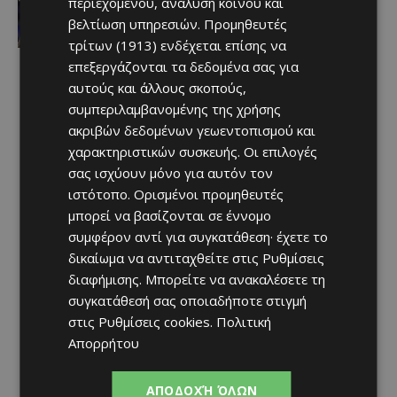
περιεχομένου, ανάλυση κοινού και
Afentiko
-
10/08/2026
βελτίωση υπηρεσιών.
Προμηθευτές
τρίτων (1913)
ενδέχεται επίσης να
επεξεργάζονται τα δεδομένα σας για
αυτούς και άλλους σκοπούς,
συμπεριλαμβανομένης της χρήσης
ακριβών δεδομένων γεωεντοπισμού και
χαρακτηριστικών συσκευής. Οι επιλογές
σας ισχύουν μόνο για αυτόν τον
ιστότοπο. Ορισμένοι προμηθευτές
μπορεί να βασίζονται σε έννομο
συμφέρον αντί για συγκατάθεση· έχετε το
δικαίωμα να αντιταχθείτε στις
Ρυθμίσεις
διαφήμισης
. Μπορείτε να ανακαλέσετε τη
συγκατάθεσή σας οποιαδήποτε στιγμή
στις
Ρυθμίσεις cookies
.
Πολιτική
Απορρήτου
ΑΠΟΔΟΧΉ ΌΛΩΝ