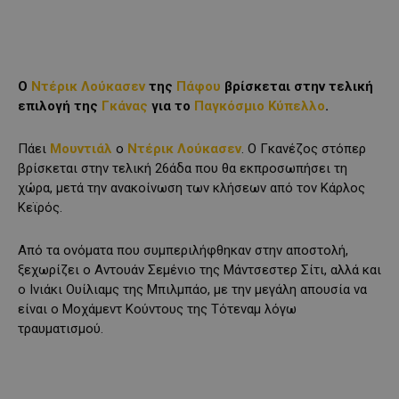
Ο
Ντέρικ Λούκασεν
της
Πάφου
βρίσκεται στην τελική
επιλογή της
Γκάνας
για το
Παγκόσμιο Κύπελλο
.
Πάει
Μουντιάλ
ο
Ντέρικ Λούκασεν
. Ο Γκανέζος στόπερ
βρίσκεται στην τελική 26άδα που θα εκπροσωπήσει τη
χώρα, μετά την ανακοίνωση των κλήσεων από τον Κάρλος
Κεϊρός.
Aπό τα ονόματα που συμπεριλήφθηκαν στην αποστολή,
ξεχωρίζει ο Αντουάν Σεμένιο της Μάντσεστερ Σίτι, αλλά και
ο Ινιάκι Ουίλιαμς της Μπιλμπάο, με την μεγάλη απουσία να
είναι ο Moχάμεντ Κούντους της Τότεναμ λόγω
τραυματισμού.