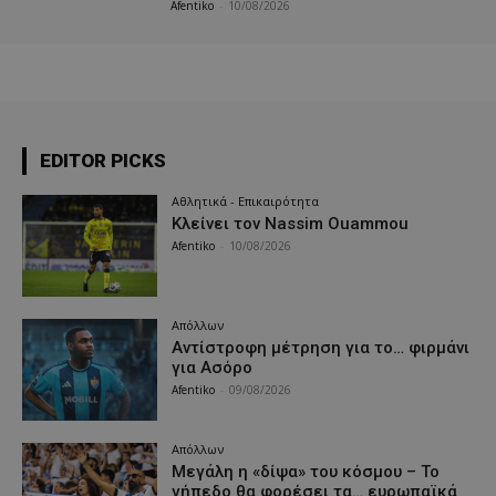
Afentiko
-
10/08/2026
EDITOR PICKS
Αθλητικά - Επικαιρότητα
Κλείνει τον Nassim Ouammou
Afentiko
-
10/08/2026
Απόλλων
Αντίστροφη μέτρηση για το… φιρμάνι
για Ασόρο
Afentiko
-
09/08/2026
Απόλλων
Μεγάλη η «δίψα» του κόσμου – Το
γήπεδο θα φορέσει τα… ευρωπαϊκά