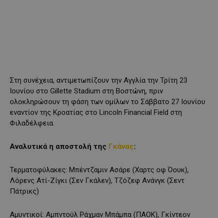
Στη συνέχεια, αντιμετωπίζουν την Αγγλία την Τρίτη 23
Ιουνίου στο Gillette Stadium στη Βοστώνη, πριν
ολοκληρώσουν τη φάση των ομίλων το Σάββατο 27 Ιουνίου
εναντίον της Κροατίας στο Lincoln Financial Field στη
Φιλαδέλφεια.
Αναλυτικά η αποστολή της
Γκάνας
:
Τερματοφύλακες: Μπέντζαμιν Ασάρε (Χαρτς οφ Όουκ),
Λόρενς Ατί-Ζίγκι (Σεν Γκάλεν), Τζόζεφ Ανάνγκ (Σεντ
Πάτρικς)
Αμυντικοί: Αμπντούλ Ράχμαν Μπάμπα (ΠΑΟΚ), Γκίντεον