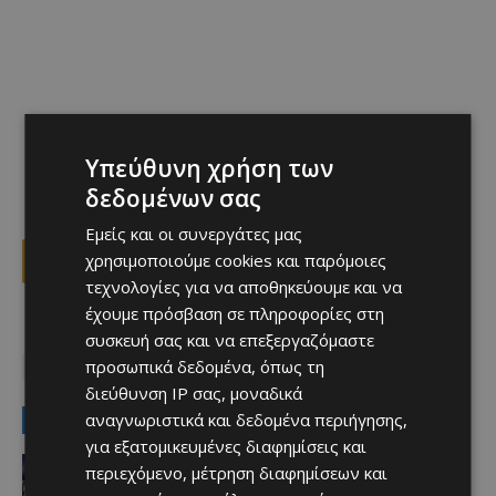
Υπεύθυνη χρήση των
δεδομένων σας
Εμείς και οι συνεργάτες μας
χρησιμοποιούμε cookies και παρόμοιες
Facebook
X
Viber
τεχνολογίες για να αποθηκεύουμε και να
έχουμε πρόσβαση σε πληροφορίες στη
συσκευή σας και να επεξεργαζόμαστε
TAGS
Top
ΕΘΝΙΚΗ ΓΚΑΝΑΣ
ΜΟΥΝΤΙΑΛ 2026
προσωπικά δεδομένα, όπως τη
ΝΤΕΡΙΚ ΛΟΥΚΑΣΕΝ
ΠΑΦΟΣ FC
διεύθυνση IP σας, μοναδικά
αναγνωριστικά και δεδομένα περιήγησης,
LATEST NEWS
για εξατομικευμένες διαφημίσεις και
Αθλητικά
περιεχόμενο, μέτρηση διαφημίσεων και
Ψάχνουν φουνταριστό…