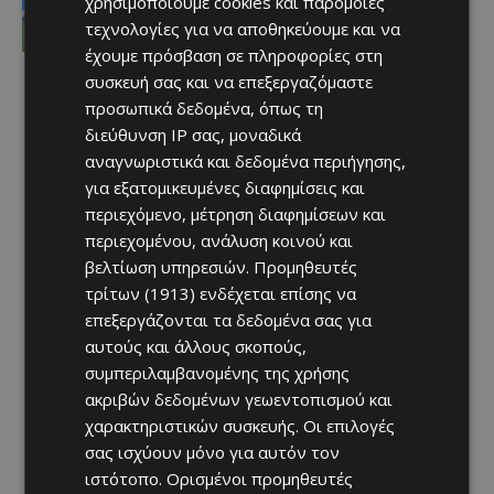
χρησιμοποιούμε cookies και παρόμοιες
Afentiko
-
08/08/2026
τεχνολογίες για να αποθηκεύουμε και να
έχουμε πρόσβαση σε πληροφορίες στη
συσκευή σας και να επεξεργαζόμαστε
προσωπικά δεδομένα, όπως τη
διεύθυνση IP σας, μοναδικά
αναγνωριστικά και δεδομένα περιήγησης,
για εξατομικευμένες διαφημίσεις και
περιεχόμενο, μέτρηση διαφημίσεων και
περιεχομένου, ανάλυση κοινού και
βελτίωση υπηρεσιών.
Προμηθευτές
τρίτων (1913)
ενδέχεται επίσης να
επεξεργάζονται τα δεδομένα σας για
αυτούς και άλλους σκοπούς,
συμπεριλαμβανομένης της χρήσης
ακριβών δεδομένων γεωεντοπισμού και
χαρακτηριστικών συσκευής. Οι επιλογές
σας ισχύουν μόνο για αυτόν τον
ιστότοπο. Ορισμένοι προμηθευτές