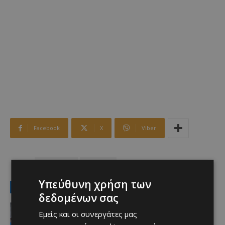
Facebook
X
Viber
TAGS
αστυνομικά
σύλληψη
Υπεύθυνη χρήση των
LATEST NEWS
δεδομένων σας
Αθλητικά
Εμείς και οι συνεργάτες μας
Iσοπαλία 2-2 με την Κηφισιά – ΔΕΙΤΕ
τα γκολ του ΑΠΟΕΛ