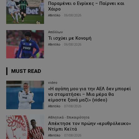
Παραμένει ο Ενρίκες – Παίρνει και
Χάιρο
Afentiko
-
06/08/2026
Απόλλων
Τι ισχύει με Κονομή
Afentiko
-
06/08/2026
MUST READ
video
«Η αγάπη μου για την ΑΕΛ δεν μπορεί
να σταματήσει – Μια μέρα θα
είμαστε ξανά μαζί» (video)
Afentiko
-
07/08/2026
Αθλητικά - Επικαιρότητα
Απέκτησε τον πρώην «ερυθρόλευκο»
Ντίμπι Κεϊτά
Afentiko
-
07/08/2026