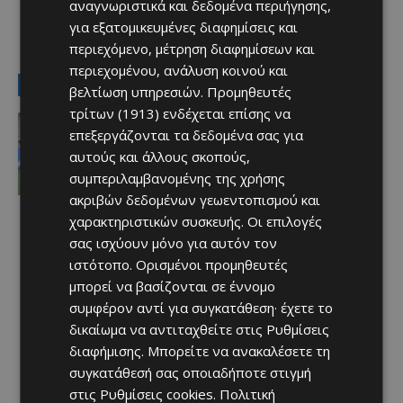
αναγνωριστικά και δεδομένα περιήγησης,
για εξατομικευμένες διαφημίσεις και
TAGS
Top
περιεχόμενο, μέτρηση διαφημίσεων και
περιεχομένου, ανάλυση κοινού και
LATEST NEWS
βελτίωση υπηρεσιών.
Προμηθευτές
τρίτων (1913)
ενδέχεται επίσης να
Αθλητικά
επεξεργάζονται τα δεδομένα σας για
Iσοπαλία 2-2 με την Κηφισιά – ΔΕΙΤΕ
τα γκολ του ΑΠΟΕΛ
αυτούς και άλλους σκοπούς,
Afentiko
-
08/08/2026
συμπεριλαμβανομένης της χρήσης
ακριβών δεδομένων γεωεντοπισμού και
χαρακτηριστικών συσκευής. Οι επιλογές
σας ισχύουν μόνο για αυτόν τον
ιστότοπο. Ορισμένοι προμηθευτές
μπορεί να βασίζονται σε έννομο
συμφέρον αντί για συγκατάθεση· έχετε το
δικαίωμα να αντιταχθείτε στις
Ρυθμίσεις
διαφήμισης
. Μπορείτε να ανακαλέσετε τη
συγκατάθεσή σας οποιαδήποτε στιγμή
στις
Ρυθμίσεις cookies
.
Πολιτική