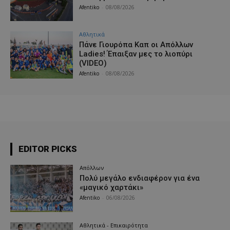
Afentiko
-
08/08/2026
Αθλητικά
Πάνε Γιουρόπα Καπ oι Απόλλων
Ladies! Έπαιξαν μες το λιοπύρι
(VIDEO)
Afentiko
-
08/08/2026
EDITOR PICKS
Απόλλων
Πολύ μεγάλο ενδιαφέρον για ένα
«μαγικό χαρτάκι»
Afentiko
-
06/08/2026
Αθλητικά - Επικαιρότητα