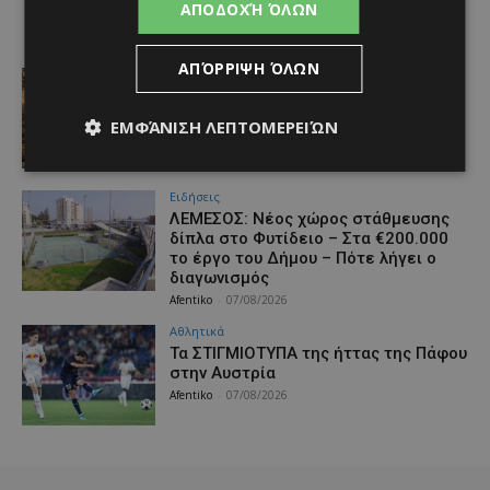
ΑΠΟΔΟΧΉ ΌΛΩΝ
ΑΠΌΡΡΙΨΗ ΌΛΩΝ
Ζωή & Style
Η Παρασκευή βγαίνει στη …σκηνή:
Θέατρο και ντοκιμαντέρ σε όλη τη
ΕΜΦΆΝΙΣΗ ΛΕΠΤΟΜΕΡΕΙΏΝ
Λεμεσό
Afentiko
-
07/08/2026
Ειδήσεις
ΛΕΜΕΣΟΣ: Νέος χώρος στάθμευσης
δίπλα στο Φυτίδειο – Στα €200.000
το έργο του Δήμου – Πότε λήγει ο
διαγωνισμός
Afentiko
-
07/08/2026
Αθλητικά
Τα ΣΤΙΓΜΙΟΤΥΠΑ της ήττας της Πάφου
στην Αυστρία
Afentiko
-
07/08/2026