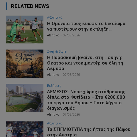
RELATED NEWS
Αθλητικά
Η Ομόνοια τους έδωσε το δικαίωμα
να πιστέψουν στην έκπληξη…
Afentiko
-
07/08/2026
Ζωή & Style
Η Παρασκευή βγαίνει στη …σκηνή:
Θέατρο και ντοκιμαντέρ σε όλη τη
Λεμεσό
Afentiko
-
07/08/2026
Ειδήσεις
ΛΕΜΕΣΟΣ: Νέος χώρος στάθμευσης
δίπλα στο Φυτίδειο – Στα €200.000
το έργο του Δήμου – Πότε λήγει ο
διαγωνισμός
Afentiko
-
07/08/2026
Αθλητικά
Τα ΣΤΙΓΜΙΟΤΥΠΑ της ήττας της Πάφου
στην Αυστρία