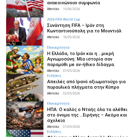
ανακοινώνουν συμφωνία
Afentiko
-
15/06/2026
2026 FIFA World Cup
Συνάντηση FIFA – Ιράν στη
Κωνταντινούπολη για το Μουντιάλ
Afentiko
-
16/05/2026
Επικαιρότητα
Η Ελλάδα, το Ιράν και η …μικρή
Αγνωμοσύνη: Μία ιστορία σαν
παραμύθι με αν-ήθικο δίδαγμα.
Afentiko
-
07/03/2026
Ειδήσεις
Απειλές από Ιρανό αξιωματούχο για
πυραυλικά πλήγματα στην Κύπρο
Afentiko
-
02/03/2026
Επικαιρότητα
ΗΠΑ: Ο καλός ο Νταής όλα τα αλέθει
στο όνομα της …Ειρήνης – Ακόμα και
σχολεία
Afentiko
-
01/03/2026
Ειδήσεις