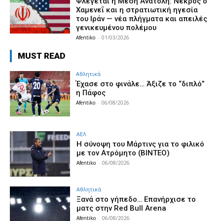
Φλέγεται η Μέση Ανατολή: Νεκρός ο
Χαμενεΐ και η στρατιωτική ηγεσία
του Ιράν — νέα πλήγματα και απειλές
γενικευμένου πολέμου
Afentiko
-
01/03/2026
MUST READ
Αθλητικά
Έχασε στο φινάλε… Άξιζε το “διπλό”
η Πάφος
Afentiko
-
06/08/2026
ΑΕΛ
H σύνοψη του Μάρτινς για το φιλικό
με τον Ατρόμητο (ΒΙΝΤΕΟ)
Afentiko
-
06/08/2026
Αθλητικά
Ξανά στο γήπεδο… Επανήρχισε το
ματς στην Red Bull Arena
Afentiko
-
06/08/2026