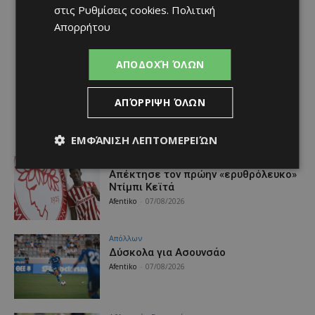
στις
Ρυθμίσεις cookies
.
Πολιτική
Απορρήτου
ΑΠΟΔΟΧΉ ΌΛΩΝ
ΑΠΌΡΡΙΨΗ ΌΛΩΝ
ΕΜΦΆΝΙΣΗ ΛΕΠΤΟΜΕΡΕΙΏΝ
Αθλητικά - Επικαιρότητα
Απέκτησε τον πρώην «ερυθρόλευκο»
Ντίμπι Κεϊτά
Afentiko
-
07/08/2026
Απόλλων
Δύσκολα για Ασουνσάο
Afentiko
-
07/08/2026