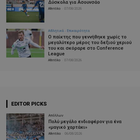
Δύσκολα για Ασουνσάο
Afentiko
-
07/08/2026
Αθλητικά - Επικαιρότητα
Ο παίκτης που γεννήθηκε χωρίς το
μεγαλύτερο μέρος του δεξιού χεριού
του και σκόραρε στο Conference
League
Afentiko
-
07/08/2026
EDITOR PICKS
Απόλλων
Πολύ μεγάλο ενδιαφέρον για ένα
«μαγικό χαρτάκι»
Afentiko
-
06/08/2026