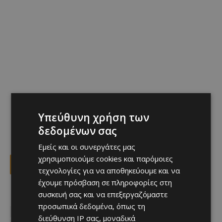
Υπεύθυνη χρήση των
δεδομένων σας
Εμείς και οι συνεργάτες μας
χρησιμοποιούμε cookies και παρόμοιες
Facebook
X
Viber
τεχνολογίες για να αποθηκεύουμε και να
έχουμε πρόσβαση σε πληροφορίες στη
συσκευή σας και να επεξεργαζόμαστε
TAGS
INSTAGRAM
MustRead
Top
προσωπικά δεδομένα, όπως τη
ΚΒΙΤΣΑ ΚΒΑΡΑΤΣΚΕΛΙΑ
ΚΙΛΙΑΝ ΜΠΑΠΕ
ΚΡΙΣΤΙΑΝΟ ΡΟΝΑΛΝΤΟ
διεύθυνση IP σας, μοναδικά