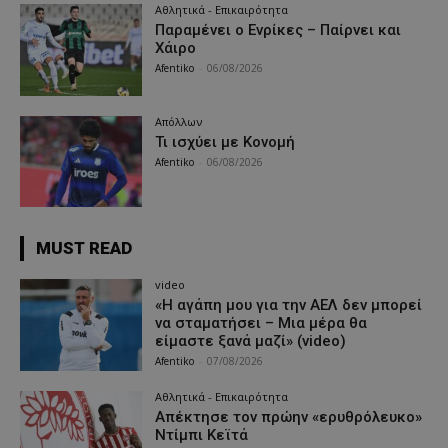
Αθλητικά - Επικαιρότητα
Παραμένει ο Ενρίκες – Παίρνει και
Χάιρο
Afentiko
-
06/08/2026
Απόλλων
Τι ισχύει με Κονομή
Afentiko
-
06/08/2026
MUST READ
video
«Η αγάπη μου για την ΑΕΛ δεν μπορεί
να σταματήσει – Μια μέρα θα
είμαστε ξανά μαζί» (video)
Afentiko
-
07/08/2026
Αθλητικά - Επικαιρότητα
Απέκτησε τον πρώην «ερυθρόλευκο»
Ντίμπι Κεϊτά