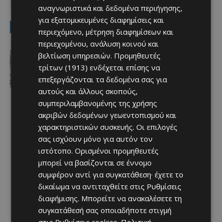
ΛΙΟΝΕΛ ΜΕΣΙ
ΜΟΥΝΤΙΑΛ 2026
αναγνωριστικά και δεδομένα περιήγησης,
για εξατομικευμένες διαφημίσεις και
LATEST NEWS
περιεχόμενο, μέτρηση διαφημίσεων και
περιεχομένου, ανάλυση κοινού και
Ειδήσεις
βελτίωση υπηρεσιών.
Προμηθευτές
ΚΕΡΑΙΕΣ ΣΤΙΣ ΒΡΕΤΑΝΙΚΕΣ ΒΑΣΕΙΣ –
Terra Cypria και BirdLife
τρίτων (1913)
ενδέχεται επίσης να
συμμερίζονται τις ανησυχίες: «Κάθε
επεξεργάζονται τα δεδομένα σας για
νέα ανάπτυξη απαιτεί ιδιαίτερη
αυτούς και άλλους σκοπούς,
προσοχή»
Afentiko
-
07/08/2026
συμπεριλαμβανομένης της χρήσης
ακριβών δεδομένων γεωεντοπισμού και
χαρακτηριστικών συσκευής. Οι επιλογές
σας ισχύουν μόνο για αυτόν τον
ιστότοπο. Ορισμένοι προμηθευτές
μπορεί να βασίζονται σε έννομο
συμφέρον αντί για συγκατάθεση· έχετε το
δικαίωμα να αντιταχθείτε στις
Ρυθμίσεις
διαφήμισης
. Μπορείτε να ανακαλέσετε τη
συγκατάθεσή σας οποιαδήποτε στιγμή
στις
Ρυθμίσεις cookies
.
Πολιτική