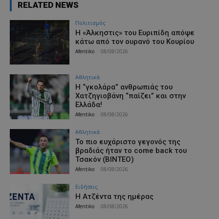
RELATED NEWS
Πολιτισμός
Η «Άλκηστις» του Ευριπίδη απόψε
κάτω από τον ουρανό του Κουρίου
Afentiko
-
08/08/2026
Αθλητικά
Η “γκολάρα” ανθρωπιάς του
Χατζηγιοβάνη “παίζει” και στην
Ελλάδα!
Afentiko
-
08/08/2026
Αθλητικά
Το πιο ευχάριστο γεγονός της
βραδιάς ήταν το come back του
Τσακόν (ΒΙΝΤΕΟ)
Afentiko
-
08/08/2026
Ειδήσεις
Η Ατζέντα της ημέρας
Afentiko
-
08/08/2026