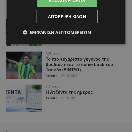
ΑΠΟΔΟΧΉ ΌΛΩΝ
ΑΠΌΡΡΙΨΗ ΌΛΩΝ
Αθλητικά
Η “γκολάρα” ανθρωπιάς του
Χατζηγιοβάνη “παίζει” και στην
ΕΜΦΆΝΙΣΗ ΛΕΠΤΟΜΕΡΕΙΏΝ
Ελλάδα!
Afentiko
-
08/08/2026
Αθλητικά
Το πιο ευχάριστο γεγονός της
βραδιάς ήταν το come back του
Τσακόν (ΒΙΝΤΕΟ)
Afentiko
-
08/08/2026
Ειδήσεις
Η Ατζέντα της ημέρας
Afentiko
-
08/08/2026