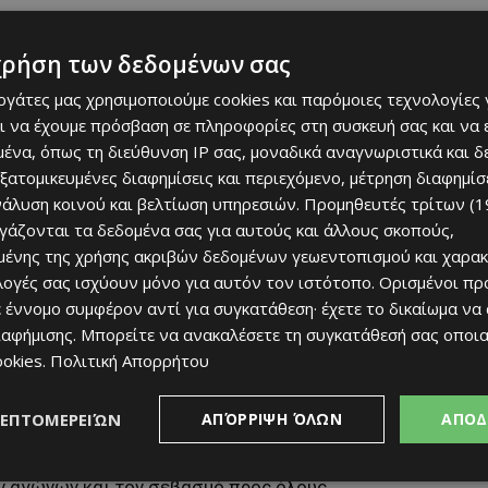
χρήση των δεδομένων σας
εργάτες μας χρησιμοποιούμε cookies και παρόμοιες τεχνολογίες 
ι να έχουμε πρόσβαση σε πληροφορίες στη συσκευή σας και να
ένα, όπως τη διεύθυνση IP σας, μοναδικά αναγνωριστικά και 
εξατομικευμένες διαφημίσεις και περιεχόμενο, μέτρηση διαφημίσ
νάλυση κοινού και βελτίωση υπηρεσιών.
Προμηθευτές τρίτων (1
ργάζονται τα δεδομένα σας για αυτούς και άλλους σκοπούς,
ένης της χρήσης ακριβών δεδομένων γεωεντοπισμού και χαρακ
ιλογές σας ισχύουν μόνο για αυτόν τον ιστότοπο. Ορισμένοι πρ
 έννομο συμφέρον αντί για συγκατάθεση· έχετε το δικαίωμα να
ησαν να τον συγκρατήσουν, ο ίδιος συνέχισε την ίδια
ιαφήμισης
. Μπορείτε να ανακαλέσετε τη συγκατάθεσή σας οποι
. Πρόκειται για εικόνες που δεν περνούν απαρατήρητες
ookies
.
Πολιτική Απορρήτου
αρακολουθούν στενά το πρωτάθλημα.
ΛΕΠΤΟΜΕΡΕΙΏΝ
ΑΠΌΡΡΙΨΗ ΌΛΩΝ
ΑΠΟΔ
ς ενέργειες θα αξιολογηθούν όπως πρέπει από τους
ο και ο Αθλητικός Δικαστής έχουν τον ρόλο να
ν αγώνων και τον σεβασμό προς όλους.