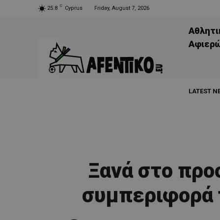
C
25.8
Cyprus
Friday, August 7, 2026
Αθλητι
Aφιερ
LATEST N
Ξανά στο προ
συμπεριφορά 