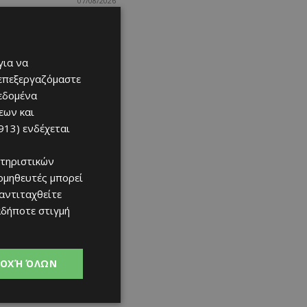
07/08/2026
για να
 επεξεργαζόμαστε
δεδομένα
εων και
913)
ενδέχεται
τηριστικών
ομηθευτές μπορεί
 αντιταχθείτε
αδήποτε στιγμή
ΟΧΉ ΌΛΩΝ