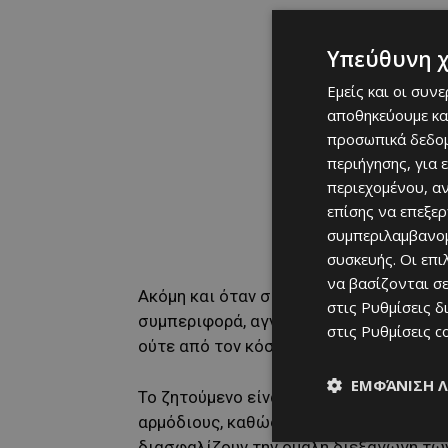
Υπεύθυνη 
Εμείς και οι συν
αποθηκεύουμε κα
προσωπικά δεδομ
περιήγησης, για 
περιεχομένου, α
επίσης να επεξε
συμπεριλαμβανομ
συσκευής. Οι επ
να βασίζονται σε
Ακόμη και όταν συμπαίκτες του προσπάθ
στις
Ρυθμίσεις δ
συμπεριφορά, αγνοώντας τις συστάσεις
στις
Ρυθμίσεις c
ούτε από τον κόσμο ούτε από όσους π
ΕΜΦΆΝΙΣΗ 
Το ζητούμενο είναι αν και πότε τέτοιε
αρμόδιους, καθώς τόσο οι διαιτητές όσ
διασφαλίζουν την ομαλή διεξαγωγή τω