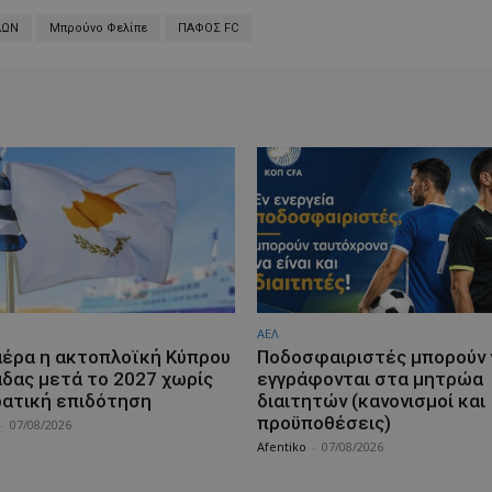
ΛΩΝ
Μπρούνο Φελίπε
ΠΑΦΟΣ FC
ΑΕΛ
αέρα η ακτοπλοϊκή Κύπρου
Ποδοσφαιριστές μπορούν 
άδας μετά το 2027 χωρίς
εγγράφονται στα μητρώα
ρατική επιδότηση
διαιτητών (κανονισμοί και
προϋποθέσεις)
-
07/08/2026
Afentiko
-
07/08/2026