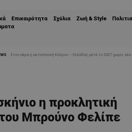
κά
Επικαιρότητα
Σχόλια
Ζωή & Style
Πολιτι
ώματα
EWS
Στον αέρα η ακτοπλοϊκή Κύπρου – Ελλάδας μετά το 2027 χωρίς νέα
σκήνιο η προκλητική
του Μπρούνο Φελίπε