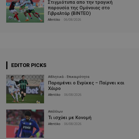
Στιγμιότυπα απο την τραγική
παρουσία της Ομόνοιας στο
Γιβραλτάρ (ΒΙΝΤΕΟ)
Afentiko
-
06/08/2026
EDITOR PICKS
Αθλητικά - Επικαιρότητα
Παραμένει ο Ενρίκες – Παίρνει και
Χάιρο
Afentiko
-
06/08/2026
Απόλλων
Τι ισχύει με Κονομή
Afentiko
-
06/08/2026