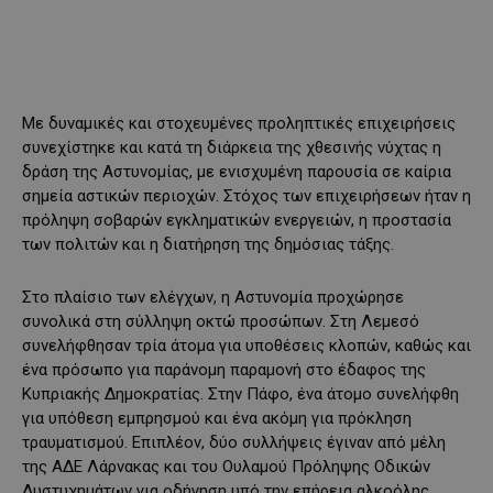
Με δυναμικές και στοχευμένες προληπτικές επιχειρήσεις
συνεχίστηκε και κατά τη διάρκεια της χθεσινής νύχτας η
δράση της Αστυνομίας, με ενισχυμένη παρουσία σε καίρια
σημεία αστικών περιοχών. Στόχος των επιχειρήσεων ήταν η
πρόληψη σοβαρών εγκληματικών ενεργειών, η προστασία
των πολιτών και η διατήρηση της δημόσιας τάξης.
Στο πλαίσιο των ελέγχων, η Αστυνομία προχώρησε
συνολικά στη σύλληψη οκτώ προσώπων. Στη Λεμεσό
συνελήφθησαν τρία άτομα για υποθέσεις κλοπών, καθώς και
ένα πρόσωπο για παράνομη παραμονή στο έδαφος της
Κυπριακής Δημοκρατίας. Στην Πάφο, ένα άτομο συνελήφθη
για υπόθεση εμπρησμού και ένα ακόμη για πρόκληση
τραυματισμού. Επιπλέον, δύο συλλήψεις έγιναν από μέλη
της ΑΔΕ Λάρνακας και του Ουλαμού Πρόληψης Οδικών
Δυστυχημάτων για οδήγηση υπό την επήρεια αλκοόλης.