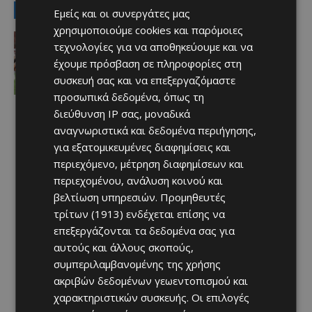
LATEST NEWS
Εμείς και οι συνεργάτες μας
χρησιμοποιούμε cookies και παρόμοιες
Αθλητικά
τεχνολογίες για να αποθηκεύουμε και να
Έχασε στο φινάλε… Άξιζε το “διπλό”
η Πάφος
έχουμε πρόσβαση σε πληροφορίες στη
Afentiko
-
06/08/2026
συσκευή σας και να επεξεργαζόμαστε
προσωπικά δεδομένα, όπως τη
διεύθυνση IP σας, μοναδικά
αναγνωριστικά και δεδομένα περιήγησης,
για εξατομικευμένες διαφημίσεις και
περιεχόμενο, μέτρηση διαφημίσεων και
περιεχομένου, ανάλυση κοινού και
βελτίωση υπηρεσιών.
Προμηθευτές
τρίτων (1913)
ενδέχεται επίσης να
επεξεργάζονται τα δεδομένα σας για
αυτούς και άλλους σκοπούς,
συμπεριλαμβανομένης της χρήσης
ακριβών δεδομένων γεωεντοπισμού και
χαρακτηριστικών συσκευής. Οι επιλογές