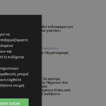
Απόλλων
Πολύ μεγάλο ενδιαφέρον για
ένα «μαγικό χαρτάκι»
για να
06/08/2026
 επεξεργαζόμαστε
δεδομένα
Αθλητικά - Επικαιρότητα
εων και
Ζορζίνιο η 14η μεταγραφή
913)
ενδέχεται
06/08/2026
τηριστικών
ομηθευτές μπορεί
Ειδήσεις
ΛΕΜΕΣΟΣ: Σε κρίσιμη
 αντιταχθείτε
κατάσταση 18χρονος που
αδήποτε στιγμή
εντοπίστηκε
τραυματισμένος δίπλα από
ηλεκτρικό ποδήλατο
06/08/2026
ΟΧΉ ΌΛΩΝ