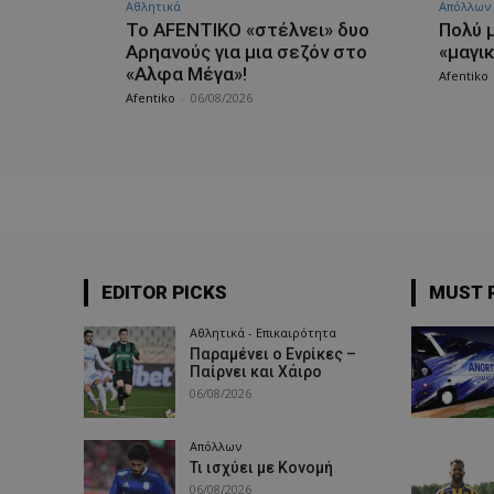
Αθλητικά
Απόλλων
Το AFENTIKO «στέλνει» δυο
Πολύ 
Αρηανούς για μια σεζόν στο
«μαγι
«Αλφα Μέγα»!
Afentiko
Afentiko
-
06/08/2026
EDITOR PICKS
MUST 
Αθλητικά - Επικαιρότητα
Παραμένει ο Ενρίκες –
Παίρνει και Χάιρο
06/08/2026
Απόλλων
Τι ισχύει με Κονομή
06/08/2026