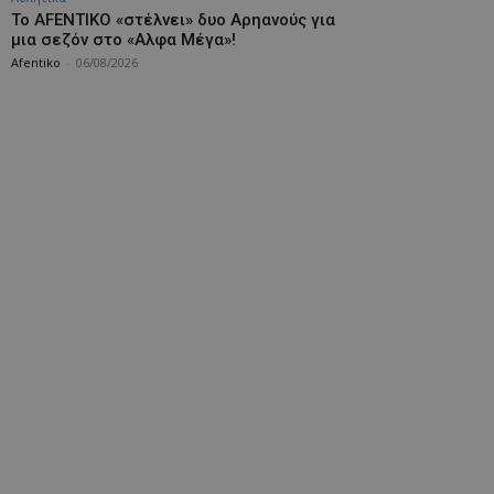
Το AFENTIKO «στέλνει» δυο Αρηανούς για
μια σεζόν στο «Αλφα Μέγα»!
Afentiko
-
06/08/2026