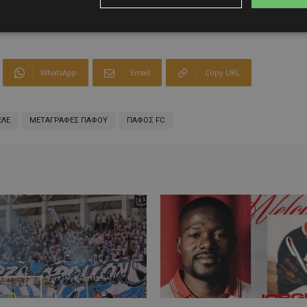
WhatsApp
Email
Copy URL
ΕΛΕ
ΜΕΤΑΓΡΑΦΕΣ ΠΑΦΟΥ
ΠΑΦΟΣ FC