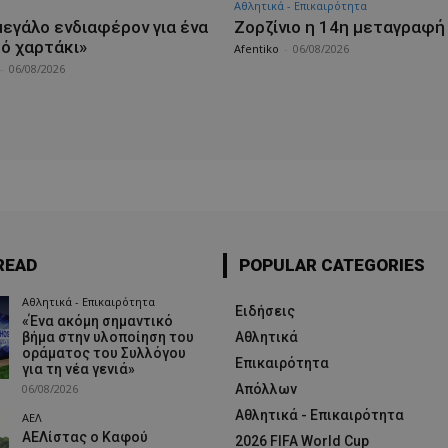
Αθλητικά - Επικαιρότητα
μεγάλο ενδιαφέρον για ένα
Ζορζίνιο η 14η μεταγραφή
κό χαρτάκι»
Afentiko
-
06/08/2026
-
06/08/2026
READ
POPULAR CATEGORIES
Αθλητικά - Επικαιρότητα
Ειδήσεις
«Ένα ακόμη σημαντικό
βήμα στην υλοποίηση του
Αθλητικά
οράματος του Συλλόγου
Επικαιρότητα
για τη νέα γενιά»
06/08/2026
Απόλλων
Αθλητικά - Επικαιρότητα
ΑΕΛ
ΑΕΛίστας ο Καφού
2026 FIFA World Cup