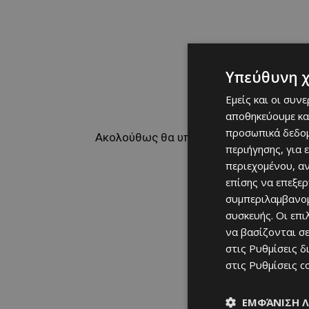
Υπεύθυνη 
Εμείς και οι συν
αποθηκεύουμε κα
προσωπικά δεδομ
Ακολούθως θα υπογράψει το συμβόλαιό 
περιήγησης, για 
περιεχομένου, α
επίσης να επεξε
συμπεριλαμβανομ
συσκευής. Οι επ
να βασίζονται σε
στις
Ρυθμίσεις δ
στις
Ρυθμίσεις c
ΕΜΦΆΝΙΣΗ 