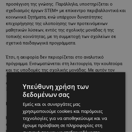
προσέγγιση της γνώσης. Παράλληλα, υποστηρίζεται ο
σχεδιασμός έργων STEM+ με επίκεντρο περιβαλλοντικά και
κοινωνικά ζητήματα, ενώ υπάρχουν δυνατότητες
επιχορήγησης της υλοποίησης των προτεινόμενων
μαθητικών λύσεων, εντός της σχολικής μονάδας ή της
τοπικής κοινότητας, με τη συμμετοχή των σχολείων σε
σχετικά παιδαγωγικά προγράμματα.
Έτσι, η αειφορία δεν περιορίζεται στο αναλυτικό
πρόγραμμα. Ενσωματώνεται στη λειτουργία, την κουλτούρα
και τις υποδομές της σχολικής μονάδας. Με αυτόν τον
τρόπο, τα σχολεία μετατρέπονται σε ζωντανά εργαστήρια
αειφορίας, δηλαδή χώρους, όπου η γνώση συνδέεται με τη
Υπεύθυνη χρήση των
ζωή και η μάθηση με τη δράση.
δεδομένων σας
Εμείς και οι συνεργάτες μας
Γιατί αφορά όλους μας
χρησιμοποιούμε cookies και παρόμοιες
τεχνολογίες για να αποθηκεύουμε και να
Η προσέγγιση STEM+ για την προώθηση της Αειφορίας δεν
αφορά μόνο τα σχολεία, ούτε περιορίζεται στη δημιουργία
έχουμε πρόσβαση σε πληροφορίες στη
μελλοντικών επιστημόνων ή μηχανικών. Αφορά ολόκληρη