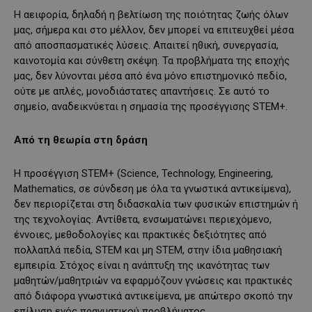
Η αειφορία, δηλαδή η βελτίωση της ποιότητας ζωής όλων
μας, σήμερα και στο μέλλον, δεν μπορεί να επιτευχθεί μέσα
από αποσπασματικές λύσεις. Απαιτεί ηθική, συνεργασία,
καινοτομία και σύνθετη σκέψη. Τα προβλήματα της εποχής
μας, δεν λύνονται μέσα από ένα μόνο επιστημονικό πεδίο,
ούτε με απλές, μονοδιάστατες απαντήσεις. Σε αυτό το
σημείο, αναδεικνύεται η σημασία της προσέγγισης STEM+.
Από τη θεωρία στη δράση
Η προσέγγιση STEM+ (Science, Technology, Engineering,
Mathematics, σε σύνδεση με όλα τα γνωστικά αντικείμενα),
δεν περιορίζεται στη διδασκαλία των φυσικών επιστημών ή
της τεχνολογίας. Αντίθετα, ενσωματώνει περιεχόμενο,
έννοιες, μεθοδολογίες και πρακτικές δεξιότητες από
πολλαπλά πεδία, STEM και μη STEM, στην ίδια μαθησιακή
εμπειρία. Στόχος είναι η ανάπτυξη της ικανότητας των
μαθητών/μαθητριών να εφαρμόζουν γνώσεις και πρακτικές
από διάφορα γνωστικά αντικείμενα, με απώτερο σκοπό την
επίλυση ενός πραγματικού προβλήματος.