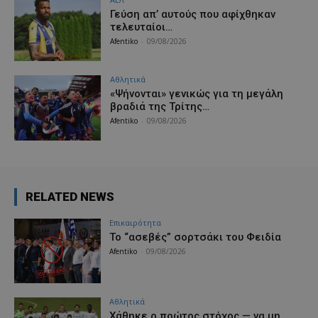
Γεύση απ’ αυτούς που αφίχθηκαν
τελευταίοι…
Afentiko
-
09/08/2026
Αθλητικά
«Ψήνονται» γενικώς για τη μεγάλη
βραδιά της Τρίτης…
Afentiko
-
09/08/2026
RELATED NEWS
Επικαιρότητα
Το “ασεβές” σορτσάκι του Φειδία
Afentiko
-
09/08/2026
Αθλητικά
Χάθηκε ο πρώτος στόχος — να μη