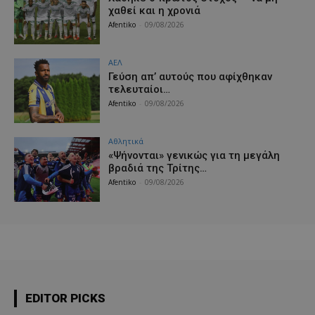
χαθεί και η χρονιά
Afentiko
-
09/08/2026
ΑΕΛ
Γεύση απ’ αυτούς που αφίχθηκαν
τελευταίοι…
Afentiko
-
09/08/2026
Αθλητικά
«Ψήνονται» γενικώς για τη μεγάλη
βραδιά της Τρίτης…
Afentiko
-
09/08/2026
EDITOR PICKS