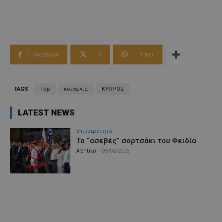
Facebook
X
Viber
TAGS
Top
κοινωνία
ΚΥΠΡΟΣ
LATEST NEWS
Επικαιρότητα
Το “ασεβές” σορτσάκι του Φειδία
Afentiko
-
09/08/2026