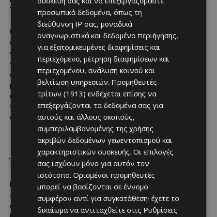
συσκευή σας και να επεξεργαζόμαστε
την κοινωνία.
προσωπικά δεδομένα, όπως τη
διεύθυνση IP σας, μοναδικά
Όταν οι νέοι μαθαίνουν να σκέφτονται κριτικά και
αναγνωριστικά και δεδομένα περιήγησης,
δημιουργικά, να συνδέουν τη γνώση με την πραγματική ζωή,
για εξατομικευμένες διαφημίσεις και
να συνεργάζονται, να καινοτομούν με κοινωνική συνείδηση,
περιεχόμενο, μέτρηση διαφημίσεων και
να λαμβάνουν αποφάσεις βασισμένες σε δεδομένα και
περιεχομένου, ανάλυση κοινού και
αξίες, τότε καλλιεργούνται πολίτες που μπορούν να
βελτίωση υπηρεσιών.
Προμηθευτές
μετατρέπουν τις προκλήσεις σε ευκαιρίες. Πολίτες που
τρίτων (1913)
ενδέχεται επίσης να
συμβάλλουν ενεργά και υπεύθυνα στη βελτίωση της
επεξεργάζονται τα δεδομένα σας για
ποιότητας ζωής όλων μας και στην ενίσχυση της
αυτούς και άλλους σκοπούς,
ανθεκτικότητας της χώρας μας.
συμπεριλαμβανομένης της χρήσης
ακριβών δεδομένων γεωεντοπισμού και
χαρακτηριστικών συσκευής. Οι επιλογές
Ένα κοινό όραμα για την Κύπρο μας
σας ισχύουν μόνο για αυτόν τον
ιστότοπο. Ορισμένοι προμηθευτές
Η Κύπρος μπορεί να επενδύσει σε μια εκπαίδευση που δεν
μπορεί να βασίζονται σε έννομο
περιορίζεται στη μετάδοση γνώσεων, αλλά καλλιεργεί τη
συμφέρον αντί για συγκατάθεση· έχετε το
συλλογική ικανότητα επίλυσης πραγματικών προβλημάτων.
δικαίωμα να αντιταχθείτε στις
Ρυθμίσεις
Μέσα από την προσέγγιση STEM+ στην Αειφορία, μπορούμε