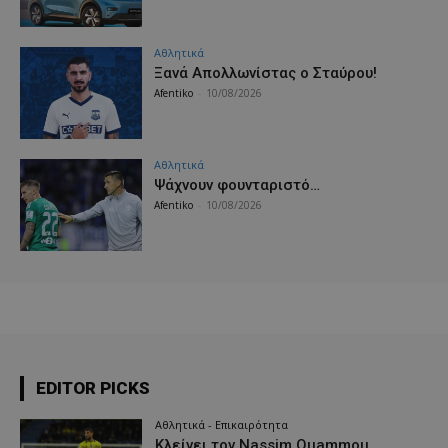
Αθλητικά
Ξανά Απολλωνίστας ο Σταύρου!
Afentiko
-
10/08/2026
Αθλητικά
Ψάχνουν φουνταριστό…
Afentiko
-
10/08/2026
EDITOR PICKS
Αθλητικά - Επικαιρότητα
Κλείνει τον Nassim Ouammou