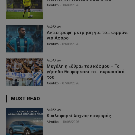
Afentiko
-
10/08/2026
Απόλλων
Αντίστροφη μέτρηση για το… φιρμάνι
για Ασόρο
Afentiko
-
09/08/2026
Απόλλων
Μεγάλη η «δίψα» του κόσμου – Το
γήπεδο θα φορέσει τα… ευρωπαϊκά
του
Afentiko
-
07/08/2026
MUST READ
Απόλλων
Κυκλοφορεί λαχνός εισφοράς
Afentiko
-
10/08/2026