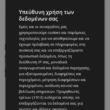
TAGS
Top
ΑΕΛ
ΑΠΟΕΛ
ΑΠΟΕΛ-ΕΝΠ
ΑΠΟΛΛΩΝ
Υπεύθυνη χρήση των
ΑΠΟΛΛΩΝ-ΟΜΟΝΟΙΑ ΑΡΑΔΙΠΠΟΥ
ΔΙΓΕΝΗΣ ΜΟΡΦΟΥ
δεδομένων σας
ΔΙΓΕΝΗΣ ΜΟΡΦΟΥ-ΠΑΦΟΣ FC
ΕΝΠ
ΚΛΗΡΩΣΗ ΚΥΠΕΛΛΟΥ
Εμείς και οι συνεργάτες μας
ΟΜΟΝΟΙΑ
ΟΜΟΝΟΙΑ ΑΡΑΔΙΠΠΟΥ
ΟΜΟΝΟΙΑ-ΑΕΛ
χρησιμοποιούμε cookies και παρόμοιες
ΠΑΦΟΣ FC
τεχνολογίες για να αποθηκεύουμε και να
έχουμε πρόσβαση σε πληροφορίες στη
LATEST NEWS
συσκευή σας και να επεξεργαζόμαστε
προσωπικά δεδομένα, όπως τη
Αθλητικά - Επικαιρότητα
Πότε θα διεξαχθεί το Super Cup –
διεύθυνση IP σας, μοναδικά
Όλες οι πληροφορίες
αναγνωριστικά και δεδομένα περιήγησης,
Afentiko
-
10/08/2026
για εξατομικευμένες διαφημίσεις και
περιεχόμενο, μέτρηση διαφημίσεων και
περιεχομένου, ανάλυση κοινού και
βελτίωση υπηρεσιών.
Προμηθευτές
τρίτων (1913)
ενδέχεται επίσης να
επεξεργάζονται τα δεδομένα σας για
αυτούς και άλλους σκοπούς,