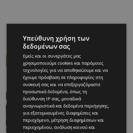
Υπεύθυνη χρήση των
δεδομένων σας
Εμείς και οι συνεργάτες μας
Facebook
X
Viber
χρησιμοποιούμε cookies και παρόμοιες
τεχνολογίες για να αποθηκεύουμε και να
έχουμε πρόσβαση σε πληροφορίες στη
TAGS
Top
ΕΘΝΙΚΗ ΒΡΑΖΙΛΙΑΣ
ΜΟΥΝΤΙΑΛ 2026
ΝΕΪΜΑΡ
συσκευή σας και να επεξεργαζόμαστε
προσωπικά δεδομένα, όπως τη
LATEST NEWS
διεύθυνση IP σας, μοναδικά
αναγνωριστικά και δεδομένα περιήγησης,
Αθλητικά
για εξατομικευμένες διαφημίσεις και
Aνακοινώθηκε το deal που
προανήγγειλαν οι Ρουμάνοι
περιεχόμενο, μέτρηση διαφημίσεων και
Afentiko
-
08/08/2026
περιεχομένου, ανάλυση κοινού και