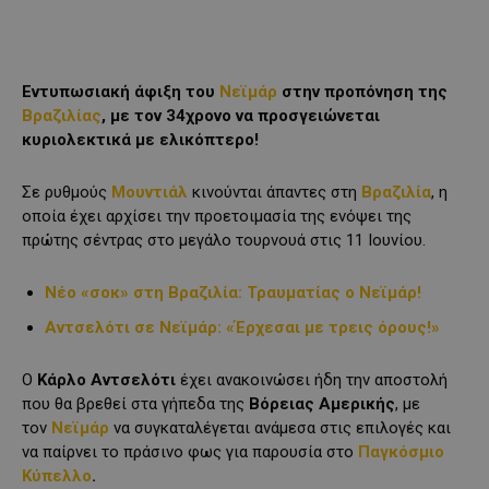
Εντυπωσιακή άφιξη του
Νεϊμάρ
στην προπόνηση της
Βραζιλίας
, με τον 34χρονο να προσγειώνεται
κυριολεκτικά με ελικόπτερο!
Σε ρυθμούς
Μουντιάλ
κινούνται άπαντες στη
Βραζιλία
, η
οποία έχει αρχίσει την προετοιμασία της ενόψει της
πρώτης σέντρας στο μεγάλο τουρνουά στις 11 Ιουνίου.
Νέο «σοκ» στη Βραζιλία: Τραυματίας ο Νεϊμάρ!
Αντσελότι σε Νεϊμάρ: «Έρχεσαι με τρεις όρους!»
Ο
Κάρλο Αντσελότι
έχει ανακοινώσει ήδη την αποστολή
που θα βρεθεί στα γήπεδα της
Βόρειας Αμερικής
, με
τον
Νεϊμάρ
να συγκαταλέγεται ανάμεσα στις επιλογές και
να παίρνει το πράσινο φως για παρουσία στο
Παγκόσμιο
Κύπελλο
.